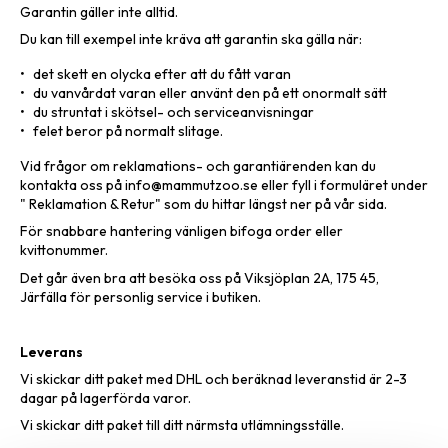
Garantin gäller inte alltid.
Du kan till exempel inte kräva att garantin ska gälla när:
det skett en olycka efter att du fått varan
du vanvårdat varan eller använt den på ett onormalt sätt
du struntat i skötsel- och serviceanvisningar
felet beror på normalt slitage.
Vid frågor om reklamations- och garantiärenden kan du
kontakta oss på info@mammutzoo.se eller fyll i formuläret under
" Reklamation & Retur" som du hittar längst ner på vår sida.
För snabbare hantering vänligen bifoga order eller
kvittonummer.
Det går även bra att besöka oss på Viksjöplan 2A, 175 45,
Järfälla för personlig service i butiken.
Leverans
Vi skickar ditt paket med DHL och beräknad leveranstid är 2-3
dagar på lagerförda varor.
Vi skickar ditt paket till ditt närmsta utlämningsställe.