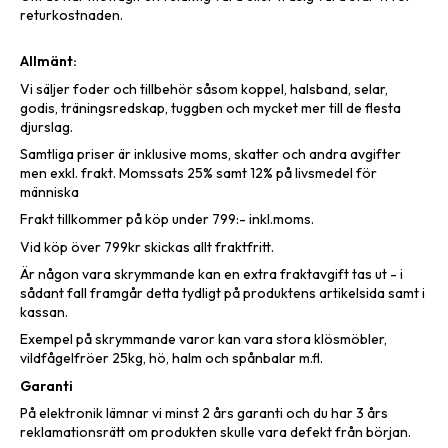
returkostnaden.
Allmänt:
Vi säljer foder och tillbehör såsom koppel, halsband, selar,
godis, träningsredskap, tuggben och mycket mer till de flesta
djurslag.
Samtliga priser är inklusive moms, skatter och andra avgifter
men exkl. frakt. Momssats 25% samt 12% på livsmedel för
människa
Frakt tillkommer på köp under 799:- inkl.moms.
Vid köp över 799kr skickas allt fraktfritt.
Är någon vara skrymmande kan en extra fraktavgift tas ut - i
sådant fall framgår detta tydligt på produktens artikelsida samt i
kassan.
Exempel på skrymmande varor kan vara stora klösmöbler,
vildfågelfröer 25kg, hö, halm och spånbalar m.fl.
Garanti
På elektronik lämnar vi minst 2 års garanti och du har 3 års
reklamationsrätt om produkten skulle vara defekt från början.