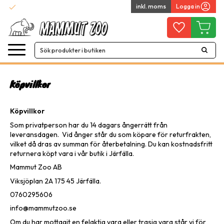
check
inkl. moms
Logga in
Snabba leveranser
Meny
Favoriter
Kundvag
Köpvillkor
Köpvillkor
Som privatperson har du 14 dagars ångerrätt från
leveransdagen. Vid ånger står du som köpare för returfrakten,
vilket då dras av summan för återbetalning. Du kan kostnadsfritt
returnera köpt vara i vår butik i Järfälla.
Mammut Zoo AB
Viksjöplan 2A 175 45 Järfälla.
0760295606
info@mammutzoo.se
Om du har mottagit en felaktig vara eller trasig vara står vi för