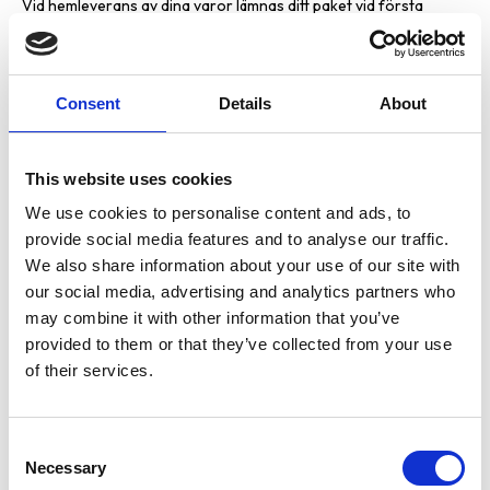
Vid hemleverans av dina varor lämnas ditt paket vid första
hindret, ex en låst bom eller portdörr.
Vid hemleverans är du som köpare ansvarig för ditt paket när
DHL har lämnat av det hos dig.
Consent
Details
About
Vid beställning av icke lagerförda varor, Sk.beställningsvaror var
vänlig kontakta oss för mer information om leveranstid och
leveranssätt.
Vid beställning skickas en orderbekräftelse till din angivna mail
This website uses cookies
med beskrivning av beställda varor samt pris.
We use cookies to personalise content and ads, to
Om beställd vara av någon anledning skulle vara slut eller defekt
provide social media features and to analyse our traffic.
i butik så kommer vi att kontakta er för vidare information och
We also share information about your use of our site with
hur vi löser detta.
our social media, advertising and analytics partners who
Information om du inte hämtar ut ditt paket:
may combine it with other information that you’ve
Om du av någon anledning inte hämtar ut din beställning i tid hos
provided to them or that they’ve collected from your use
ditt postombud tas 200kr ut i avgift för administrationskostnad
of their services.
och hantering.
Denna summa dras av från återbetalningen av ditt köp.
C
Betalning
Necessary
o