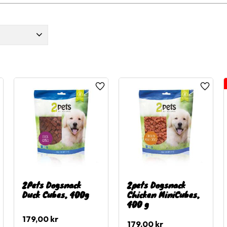
Croci
7
ägg till i favoriter
Lägg till i favoriter
Lägg til
2Pets Dogsnack
2pets Dogsnack
Duck Cubes, 400g
Chicken MiniCubes,
400 g
179,00
kr
179,00
kr