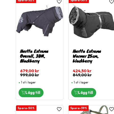
32
%
50
%
Lägg till i favoriter
L
Hurtta Extreme
Hurtta Extreme
Overall, 30M,
Warmer 25cm,
Blackberry
blackberry
679,00
kr
424,50
kr
999,00
kr
849,00
kr
1 st i lager
1 st i lager
50
%
39
%
Lägg till i favoriter
L