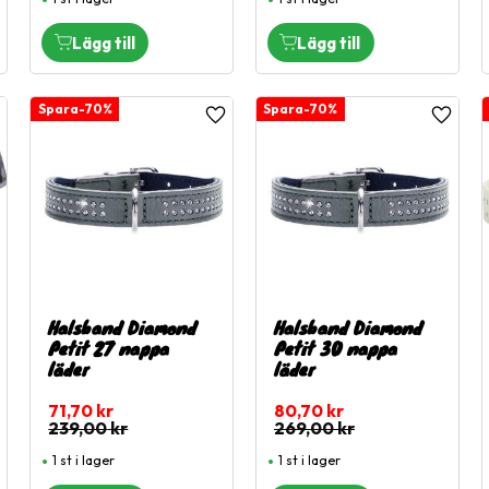
70
%
70
%
ägg till i favoriter
Lägg till i favoriter
Lägg til
Halsband Diamond
Halsband Diamond
Petit 27 nappa
Petit 30 nappa
läder
läder
71,70
kr
80,70
kr
239,00
kr
269,00
kr
1 st i lager
1 st i lager