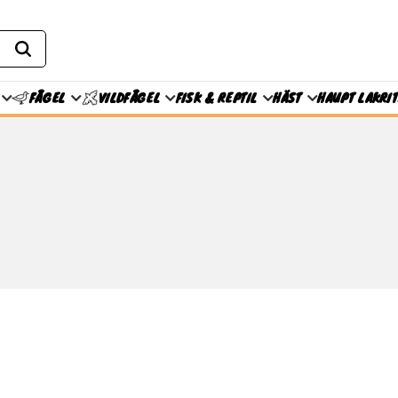
FISK & REPTIL
HÄST
HAUPT LAKRI
FÅGEL
VILDFÅGEL