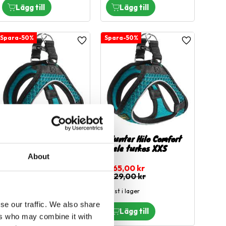
50
%
50
%
l i favoriter
Lägg till i favoriter
Lägg till i fa
Hunter Hilo Comfort
Hunter Hilo Comfort
sele turkos S-M
sele turkos XXS
About
185,00
kr
165,00
kr
369,00
kr
329,00
kr
1 st i lager
1 st i lager
se our traffic. We also share
ers who may combine it with