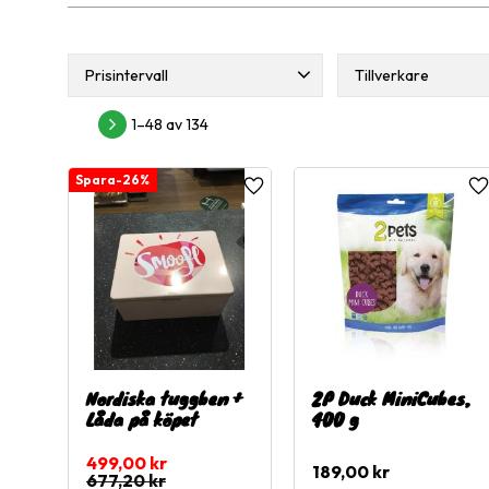
Prisintervall
Tillverkare
2Pets
3
29
920
1–
48
av
134
Active Canis
1
Hunter
17
26
%
Lägg till i favoriter
L
Visa fler
Nordiska tuggben +
2P Duck MiniCubes,
Låda på köpet
400 g
499,00
kr
189,00
kr
677,20
kr