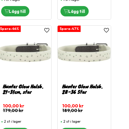
44
%
47
%
l i favoriter
Lägg till i favoriter
Lägg till i fa
Hunter Glow Halsb.
Hunter Glow Halsb.
21-31cm, star
28-36 Star
100,00
kr
100,00
kr
179,00
kr
189,00
kr
2 st i lager
2 st i lager