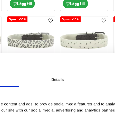
56
%
56
%
ägg till i favoriter
Lägg till i favoriter
Lägg til
Hunter Glow Halsb.
Hunter Glow Halsb.
47-55 Leopard
47-55, Star
Details
100,00
kr
100,00
kr
229,00
kr
229,00
kr
1 st i lager
1 st i lager
e content and ads, to provide social media features and to analy
 our site with our social media, advertising and analytics partn