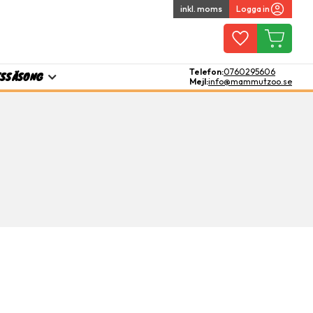
inkl. moms
Logga in
Favoriter
Kundvagn
Telefon:
0760295606
TS
SÄSONG
Mejl:
info@mammutzoo.se