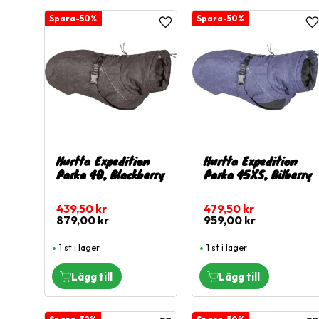
50
%
50
%
Lägg till i favoriter
L
Hurtta Expedition
Hurtta Expedition
Parka 40, Blackberry
Parka 45XS, Bilberry
439,50
kr
479,50
kr
879,00
kr
959,00
kr
1 st i lager
1 st i lager