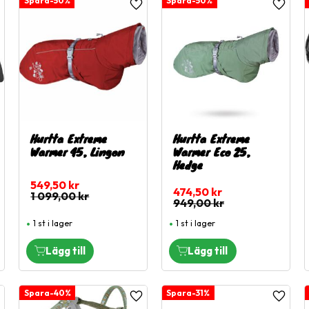
50
%
50
%
ägg till i favoriter
Lägg till i favoriter
Lägg til
Hurtta Extreme
Hurtta Extreme
Warmer 45, Lingon
Warmer Eco 25,
Hedge
549,50
kr
474,50
kr
1 099,00
kr
949,00
kr
1 st i lager
1 st i lager
40
%
31
%
ägg till i favoriter
Lägg till i favoriter
Lägg til