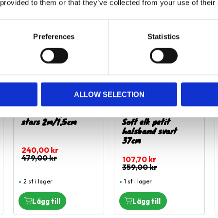
 provided to them or that they’ve collected from your use of their
50
%
70
%
ägg till i favoriter
Lägg till i favoriter
Lägg til
Preferences
Statistics
ALLOW SELECTION
Hunter Koppel Glow
Hunter Round &
stars 2m/1,5cm
Soft elk petit
halsband svart
37cm
240,00
kr
479,00
kr
107,70
kr
359,00
kr
2 st i lager
1 st i lager