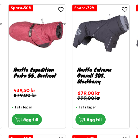
50
%
32
%
ägg till i favoriter
Lägg till i favoriter
Lägg til
Hurtta Expedition
Hurtta Extreme
Parka 55, Beetroot
Overall 30S,
Blackberry
439,50
kr
679,00
kr
879,00
kr
999,00
kr
1 st i lager
1 st i lager