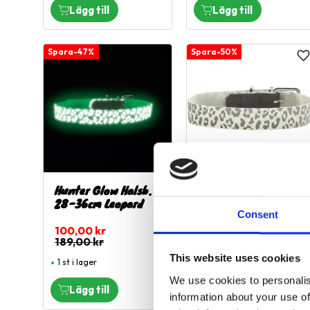
47
%
50
%
Lägg till i favoriter
L
Hunter Glow Halsb.
Hunter Glow Halsb.
28-36cm Leopard
33-41 leopard
Consent
100,00
kr
100,00
kr
189,00
kr
199,00
kr
This website uses cookies
1 st i lager
1 st i lager
We use cookies to personalis
information about your use of