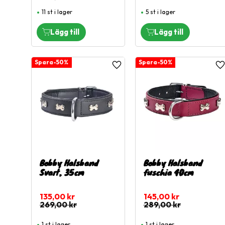
11 st i lager
5 st i lager
50
%
50
%
Lägg till i favoriter
L
Bobby Halsband
Bobby Halsband
Svart, 35cm
fuschia 40cm
135,00
kr
145,00
kr
269,00
kr
289,00
kr
1 st i lager
1 st i lager