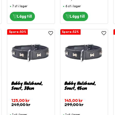
7 st i lager
6 st i lager
50
%
52
%
ägg till i favoriter
Lägg till i favoriter
Lägg til
Bobby Halsband,
Bobby Halsband,
Svart, 30cm
Svart, 45cm
125,00
kr
145,00
kr
249,00
kr
299,00
kr
1 st i lager
1 st i lager