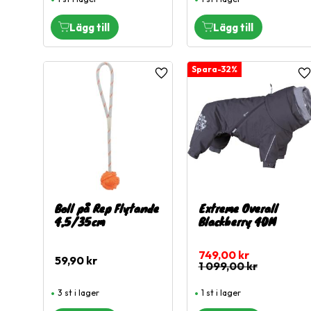
32
%
Lägg till i favoriter
L
Boll på Rep Flytande
Extreme Overall
4,5/35cm
Blackberry 40M
749,00
kr
59,90
kr
1 099,00
kr
3 st i lager
1 st i lager