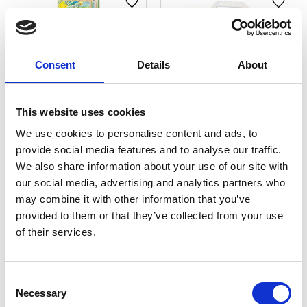
Lägg till i favoriter
Lägg ti
Consent
Details
About
This website uses cookies
We use cookies to personalise content and ads, to
Burspån Chipsi Classic
Cats Best Original
provide social media features and to analyse our traffic.
15L
10L/4,3kg
We also share information about your use of our site with
36,90
kr
169,00
kr
our social media, advertising and analytics partners who
may combine it with other information that you’ve
4 st i lager
3 st i lager
provided to them or that they’ve collected from your use
of their services.
Lägg till i favoriter
Lägg ti
C
Necessary
o