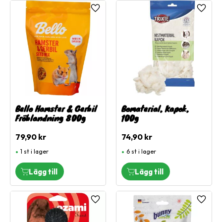
Lägg till i favoriter
Lägg ti
Bello Hamster & Gerbil
Bomaterial, Kapok,
Fröblandning 800g
100g
79,90
kr
74,90
kr
1 st i lager
6 st i lager
Lägg till i favoriter
Lägg ti