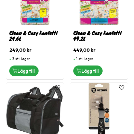
Clean & Cozy konfetti
Clean & Cozy konfetti
24,6L
49,2L
249,00
kr
449,00
kr
3 st i lager
1 st i lager
Lägg till i favoriter
Lägg ti