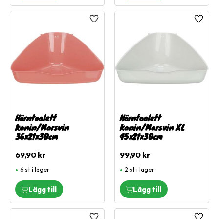
Lägg till i favoriter
Lägg ti
Hörntoalett
Hörntoalett
Kanin/Marsvin
Kanin/Marsvin XL
36x21x30cm
45x21x30cm
69,90
kr
99,90
kr
6 st i lager
2 st i lager