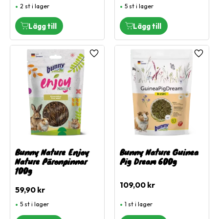
2 st i lager
5 st i lager
Lägg till i favoriter
Lägg ti
Bunny Nature Enjoy
Bunny Nature Guinea
Nature Päronpinnar
Pig Dream 600g
100g
109,00
kr
59,90
kr
5 st i lager
1 st i lager