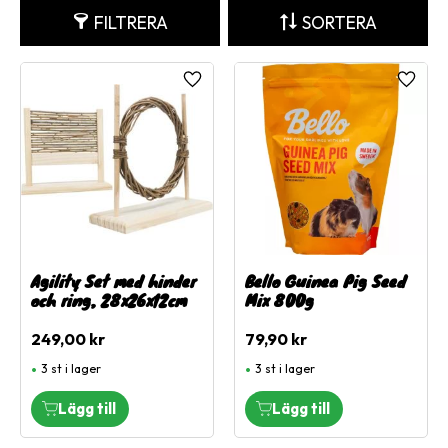
FILTRERA
SORTERA
Lägg till i favoriter
Lägg ti
Agility Set med hinder
Bello Guinea Pig Seed
och ring, 28x26x12cm
Mix 800g
249,00
kr
79,90
kr
3 st i lager
3 st i lager