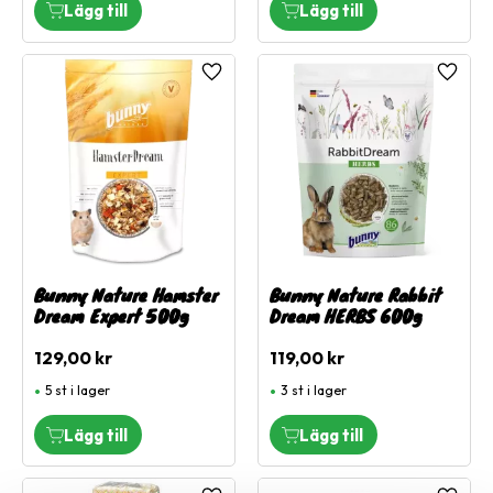
Lägg till i favoriter
Lägg ti
Bunny Nature Hamster
Bunny Nature Rabbit
Dream Expert 500g
Dream HERBS 600g
129,00
kr
119,00
kr
5 st i lager
3 st i lager