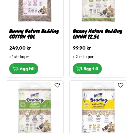
Bunny Nature Bedding
Bunny Nature Bedding
COTTON 40L
LINUM 12,5L
249,00
kr
99,90
kr
1 st i lager
2 st i lager
Lägg till i favoriter
Lägg ti