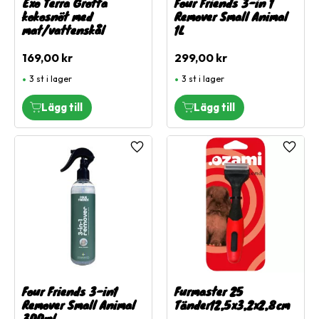
Exo Terra Grotta
Four Friends 3-in 1
kokosnöt med
Remover Small Animal
mat/vattenskål
1L
169,00
kr
299,00
kr
3 st i lager
3 st i lager
Lägg till i favoriter
Lägg ti
Four Friends 3-in1
Furmaster 25
Remover Small Animal
Tänder12,5x3,2x2,8cm
300ml