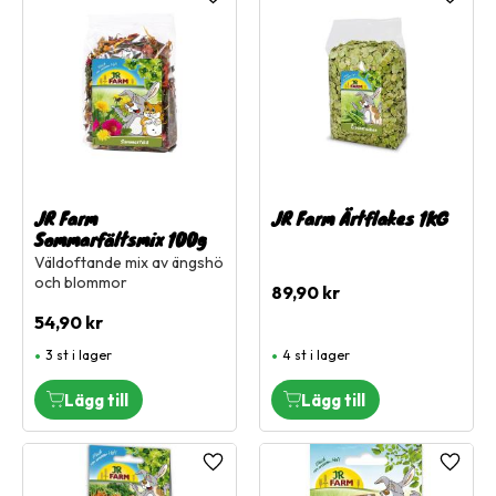
Lägg till i favoriter
Lägg ti
JR Farm
JR Farm Ärtflakes 1KG
Sommarfältsmix 100g
Väldoftande mix av ängshö
och blommor
89,90
kr
54,90
kr
3 st i lager
4 st i lager
Lägg till i favoriter
Lägg ti