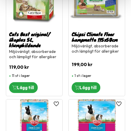
Cats Best original/
Chipsi Climate Floor
ökoplus 5L,
hampmatta 115x50cm
klumpbildande
Miljövänligt, absorberade
och lämpligt för allergiker
Miljövänligt, absorberade
och lämpligt för allergiker
199,00
kr
119,00
kr
11 st i lager
1 st i lager
Lägg till i favoriter
Lägg ti