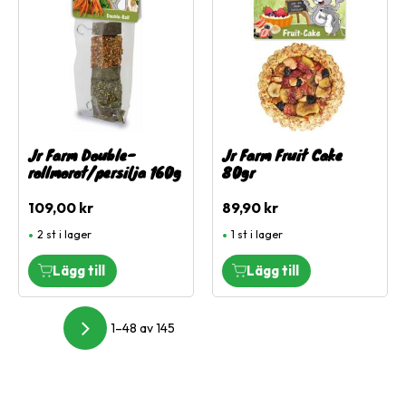
Jr Farm Double-
Jr Farm Fruit Cake
rollmorot/persilja 160g
80gr
109,00
kr
89,90
kr
2 st i lager
1 st i lager
1–
48
av
145