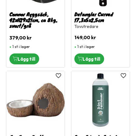
Connor Ryggsäck,
Detangler Curved
42xH29x21cm, ca 8kg,
17,3x5x2,5cm
svart/grå
Tovutredare
149,00
kr
379,00
kr
1 st i lager
1 st i lager
Lägg till i favoriter
Lägg ti