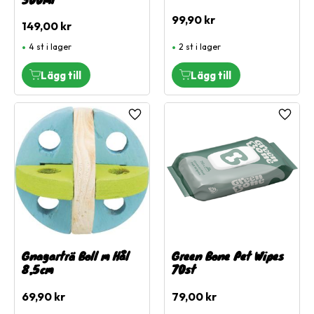
99,90
kr
149,00
kr
4 st i lager
2 st i lager
Lägg till i favoriter
Lägg ti
Gnagarträ Boll m Hål
Green Bone Pet Wipes
8,5cm
70st
69,90
kr
79,00
kr