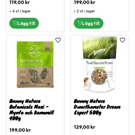
119,00
kr
199,00
kr
4 st i lager
2 st i lager
Lägg till i favoriter
Lägg ti
Bunny Nature
Bunny Nature
Botanicals Maxi -
Dwarfhamster Dream
Mynta och Kamomill
Expert 500g
400g
129,00
kr
199,00
kr