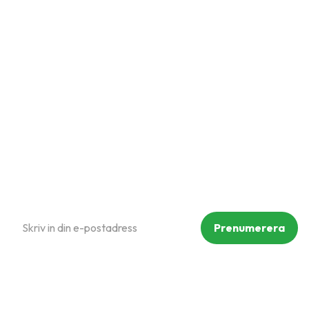
Mina sidor
Kundtjänst
Hur handlar jag?
Om oss
Policy och cookies
Reklamation och retur
Köpvillkor
Prenumerera på vårt nyhetsbrev
Prenumerera
Dina personuppgifter behandlas i enlighet med vår
integritetspolicy
.