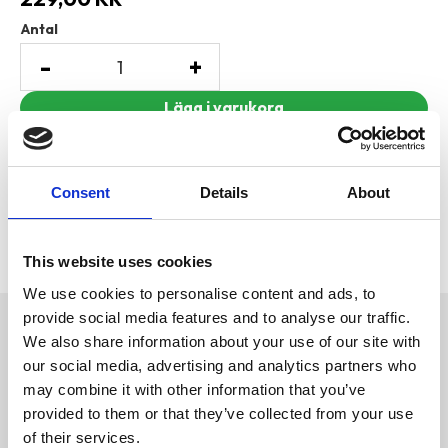
Antal
-
+
Lägg till i favoriter
Visa alla produkter från Euroda
Consent
Details
About
Lagerstatus
2 st i lager
Artikelnr
EUR-BN16071
Tillverkare
Euroda
This website uses cookies
We use cookies to personalise content and ads, to
provide social media features and to analyse our traffic.
Omdömen
We also share information about your use of our site with
Bottenströ av finstrimlade
linfibrer.
our social media, advertising and analytics partners who
D
Lågt i damm och mycket mjukt
may combine it with other information that you’ve
u
för tassarna.
provided to them or that they’ve collected from your use
Super-soft for paws
of their services.
Low in dust, gentle on