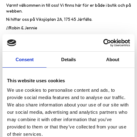
Varmt välkommen in till oss! Vi finns här för er både i butik och på
webben.
Ni hittar oss på Viksjöplan 2A, 175 45 Järfälla.
//Robin & Jennie
Consent
Details
About
This website uses cookies
We use cookies to personalise content and ads, to
provide social media features and to analyse our traffic.
We also share information about your use of our site with
our social media, advertising and analytics partners who
Vi är en djuraffär som har funnits sedan 1972 och vi som
may combine it with other information that you’ve
jobbar här har lång erfarenhet av de flesta sorters djur.
provided to them or that they’ve collected from your use
Vi har ett stort sortiment för hund, katt och smådjur
of their services.
men även produkter för fågel, fisk, reptil och häst.