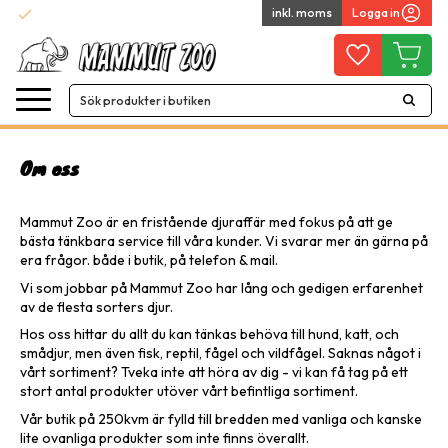
check
inkl. moms
Logga in
Snabba leveranser
Meny
Favoriter
Kundvag
Om oss
Mammut Zoo är en fristående djuraffär med fokus på att ge
bästa tänkbara service till våra kunder. Vi svarar mer än gärna på
era frågor. både i butik, på telefon & mail.
Vi som jobbar på Mammut Zoo har lång och gedigen erfarenhet
av de flesta sorters djur.
Hos oss hittar du allt du kan tänkas behöva till hund, katt, och
smådjur, men även fisk, reptil, fågel och vildfågel. Saknas något i
vårt sortiment? Tveka inte att höra av dig - vi kan få tag på ett
stort antal produkter utöver vårt befintliga sortiment.
Vår butik på 250kvm är fylld till bredden med vanliga och kanske
lite ovanliga produkter som inte finns överallt.