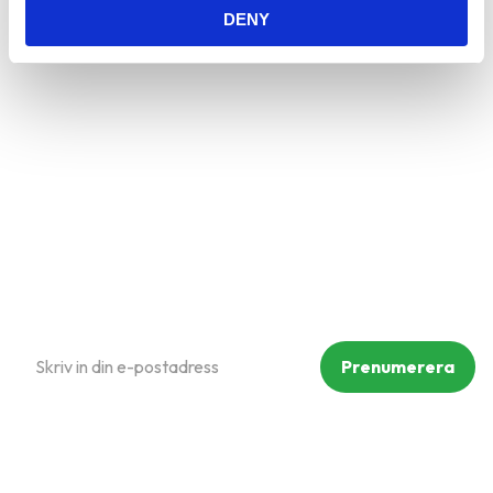
DENY
Mina sidor
Kundtjänst
Hur handlar jag?
Om oss
Policy och cookies
Reklamation och retur
Köpvillkor
Prenumerera på vårt nyhetsbrev
Prenumerera
Dina personuppgifter behandlas i enlighet med vår
integritetspolicy
.