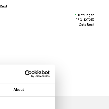
 Best
11 st i lager
PFO-127213
Cats Best
About
n