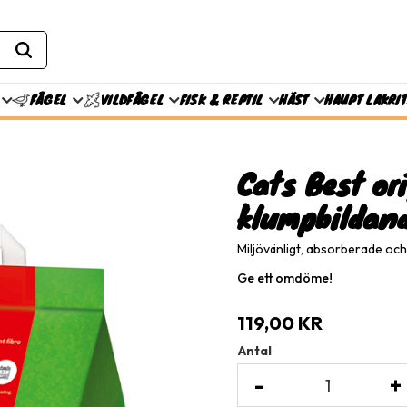
FISK & REPTIL
HÄST
HAUPT LAKRI
FÅGEL
VILDFÅGEL
Cats Best or
klumpbildan
Miljövänligt, absorberade och 
Ge ett omdöme!
119,00
KR
Antal
-
+