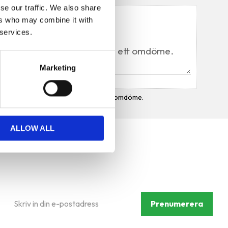
se our traffic. We also share
Du
ers who may combine it with
 services.
Marketing
Bli den första att lämna ett omdöme.
ALLOW ALL
Prenumerera på vårt
nyhetsbrev
Prenumerera
Dina personuppgifter behandlas i enlighet med vår