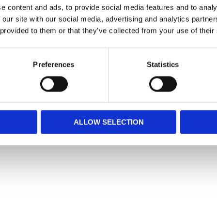
e content and ads, to provide social media features and to analy
verkat av träfibrer. Den har en naturlig,
 binder och kapslar in både fukt och
 our site with our social media, advertising and analytics partn
eckor innan den behöver bytas ut helt.
 provided to them or that they’ve collected from your use of their
Preferences
Statistics
ALLOW SELECTION
Snabblänkar
Mina sidor
Kundtjänst
Hur handlar jag?
Om oss