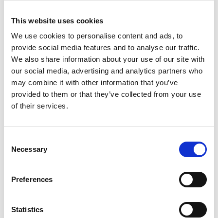
Millamore
NL Gnagarbro Flexibel
Kartongtunnel Small
65x40 cm
7x12cm
This website uses cookies
Naturbro till Kanin &
Marsvin
We use cookies to personalise content and ads, to
29,90
kr
199,00
kr
provide social media features and to analyse our traffic.
We also share information about your use of our site with
3 st i lager
1 st i lager
our social media, advertising and analytics partners who
may combine it with other information that you’ve
provided to them or that they’ve collected from your use
of their services.
Lägg till i favoriter
Lägg ti
C
Necessary
o
n
s
Preferences
e
n
Pilbro till smådjur 24 x
Trixie Hamsterstege
t
Statistics
13 x 25 cm
böjbar 27,5x7 cm