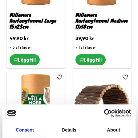
Millamore
Millamore
Kartongtunnel Large
Kartongtunnel Medium
15x23cm
11x18cm
49,90
kr
39,90
kr
3 st i lager
1 st i lager
Lägg till i favoriter
Lägg ti
Consent
Details
About