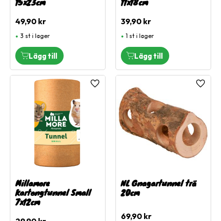
15x23cm
11x18cm
49,90
kr
39,90
kr
3 st i lager
1 st i lager
Lägg till i favoriter
Lägg ti
Millamore
NL Gnagartunnel trä
Kartongtunnel Small
20cm
7x12cm
69,90
kr
29,90
kr