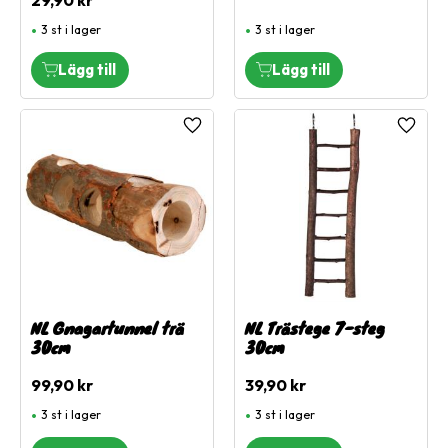
3 st i lager
3 st i lager
Lägg till i favoriter
Lägg ti
NL Gnagartunnel trä
NL Trästege 7-steg
30cm
30cm
99,90
kr
39,90
kr
3 st i lager
3 st i lager