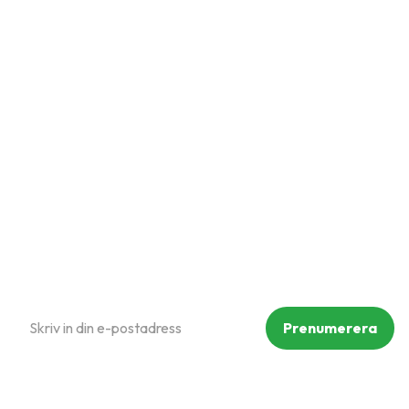
Snabblänkar
Mina sidor
Kundtjänst
Hur handlar jag?
Om oss
Policy och cookies
Reklamation och retur
Köpvillkor
Prenumerera på vårt nyhetsbrev
Prenumerera
Dina personuppgifter behandlas i enlighet med vår
integritetspolicy
.