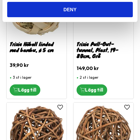
DENY
Trixie Höboll lindad
Trixie Pull-Out-
med bambu, ø 5 cm
tunnel, Plast. 19-
80cm, Grå
39,90
kr
149,00
kr
3 st i lager
2 st i lager
Lägg till i favoriter
Lägg ti