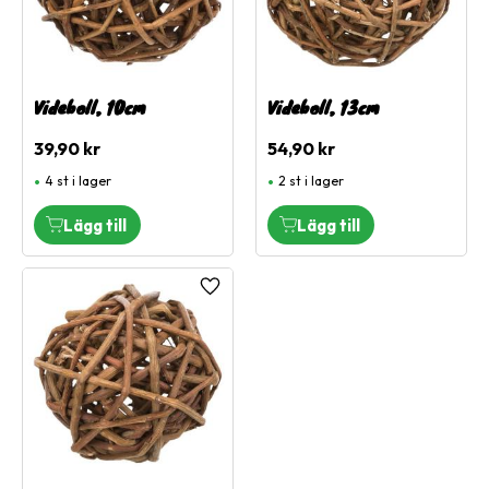
Videboll, 10cm
Videboll, 13cm
39,90
kr
54,90
kr
4 st i lager
2 st i lager
Lägg till i favoriter