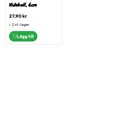
Videboll, 6cm
27,90
kr
2 st i lager
Vi är en djuraffär som har funnits sedan 1972 och vi som
jobbar här har lång erfarenhet av de flesta sorters djur.
Vi har ett stort sortiment för hund, katt och smådjur