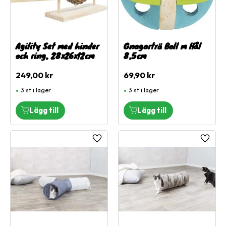
Agility Set med hinder
Gnagarträ Boll m Hål
och ring, 28x26x12cm
8,5cm
249,00
kr
69,90
kr
3 st i lager
3 st i lager
Lägg till i favoriter
Lägg ti