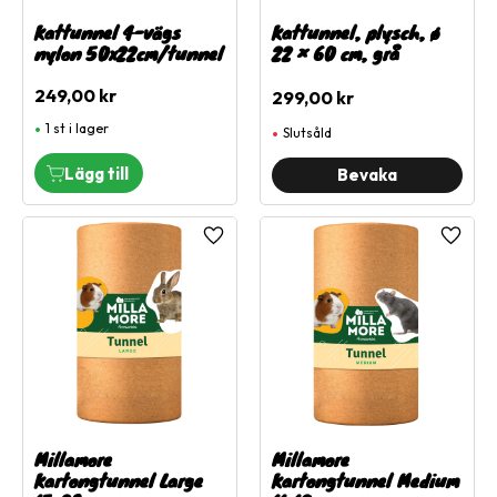
Kattunnel 4-vägs
Kattunnel, plysch, ø
nylon 50x22cm/tunnel
22 × 60 cm, grå
249,00
kr
299,00
kr
1 st i lager
Slutsåld
Lägg till i favoriter
Lägg ti
Millamore
Millamore
Kartongtunnel Large
Kartongtunnel Medium