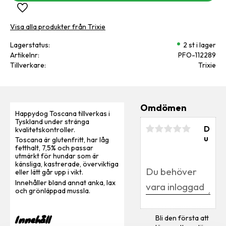
Lägg till i favoriter
Visa alla produkter från Trixie
Lagerstatus
2 st i lager
Artikelnr
PFO-112289
Tillverkare
Trixie
Omdömen
Happydog Toscana tillverkas i
Tyskland under stränga
D
kvalitetskontroller.
u
Toscana är glutenfritt, har låg
fetthalt, 7,5% och passar
utmärkt för hundar som är
känsliga, kastrerade, överviktiga
eller lätt går upp i vikt.
Innehåller bland annat anka, lax
och grönläppad mussla.
Innehåll
Bli den första att