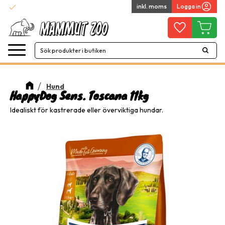
check
inkl. moms
Logga in
Snabba leveranser
Meny
Favoriter
Kundvag
Hund
HappyDog Sens. Toscana 11kg
Idealiskt för kastrerade eller överviktiga hundar.