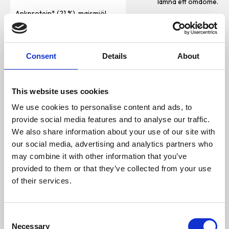
lämna ett omdöme.
Ankprotein* (21 %), majsmjöl,
majs, rismjöl, laxmjöl (5 %),
leverhydrolysat,
sockerbetsfibrer (avsockrad)*,
fågelfett, solrosolja, äppeldrav*
(0,5 %), rapsolja, torkat helägg,
Consent
Details
About
natriumklorid, jäst*, kaliumklorid,
havsalger* (0,15 %), linfrön (0,15
%), musselkött* (0,05 %),
druvdrav från röda vindruvor
This website uses cookies
(0,02 %), fläderbär, mariatistel,
kronärtskocka, maskros, kyndel,
We use cookies to personalise content and ads, to
mejram, ingefära, rosmarin,
salvia, timjan, björkblad,
provide social media features and to analyse our traffic.
brännässlor, anisfrukter,
We also share information about your use of our site with
basilika, fänkål, fläderblommor,
lavendelblommor, koriander,
our social media, advertising and analytics partners who
kamomill, älgört, lakritsrot, jäst
may combine it with other information that you’ve
(extraherad)*, (Torkade
örtkryddor sammanlagt:
provided to them or that they’ve collected from your use
0,28 %). (* torkat)
of their services.
Analytiska beståndsdelar:
Råprotein 24%, råfett 7.5%,
råfibrer 2,5%, råaska 7%, kalcium
1.45%, fosfor 0.95%, natrium
C
0.4%, omega-6-fettsyror 2.5%,
Necessary
o