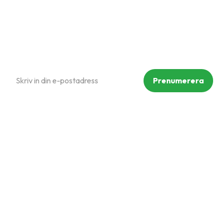
Köpvillkor
Prenumerera på vårt nyhetsbrev
Prenumerera
Dina personuppgifter behandlas i enlighet med vår
integritetspolicy
.
Följ oss på sociala medier
Copyright © Mammut Zoo