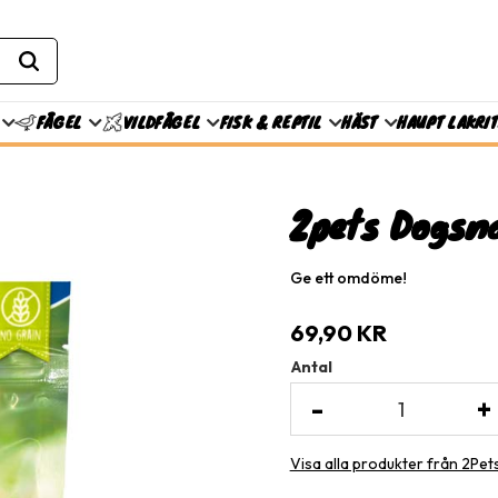
FISK & REPTIL
HÄST
HAUPT LAKRI
FÅGEL
VILDFÅGEL
2pets Dogsna
Ge ett omdöme!
69,90
KR
Antal
-
+
Visa alla produkter från 2Pet