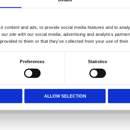
llverkade av färska råvaror med låg fetthalt.
ning vid sidan av en balanserad kost. Se alltid
smedel inom EU (HACCP) och USA (FDA).
e content and ads, to provide social media features and to analy
d, vilket innebär att spårbarheten säkras
 our site with our social media, advertising and analytics partn
r produktionsanläggningen och vid ankomst i
 provided to them or that they’ve collected from your use of their
veterinärer innan de skickas vidare till oss.
ning och Jordbruksverkets regelverk. Det gör
 att köpa certifierade tugg och hundgodis från
Preferences
Statistics
erin 4%, sorbitol 2%, salt 0.2%
t 8%, aska 3.5%, fiber 1%
ALLOW SELECTION