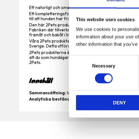
Ett naturligt och smakrikt hundgodis med hög kötthalt. Ti
Ett kompletteringsfoder för hundar och ska ges som belö
till att hunden har fri tillgång till färskt vatten.
This website uses cookies
Den här 2Pets produkten är ett godkänt och säkrat liv
We use cookies to personalis
Fabriken där tillverkningen sker är ISO 22000 certifiera
framåt och bakåt i livsmedelskedjan.
information about your use of
Våra 2Pets produkter veterinärbesiktas innan de lämna
other information that you’ve
Sverige. Detta utförs i Sverige av Jordbruksverkets egna 
2Pets produkterna är märkta enligt gällande EU-lagstift
att du som hundägare alltid kan vara trygg när du väljer
C
2Pets.
Necessary
o
n
Innehåll
s
e
Sammansättning:
lamm 89.8%, kassavastärkelse 4%, glyc
n
Analytiska beståndsdelar:
protein 28%, vatten 23%, fet
DENY
t
S
e
l
e