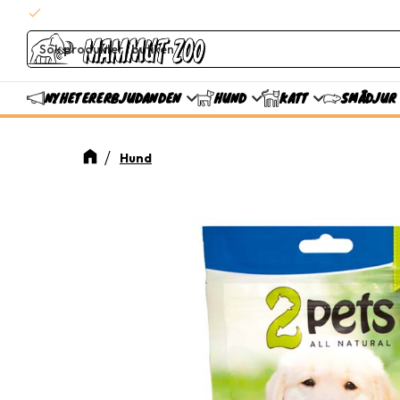
check
Snabba leveranser
ERBJUDANDEN
NYHETER
HUND
KATT
SMÅDJUR
Hund