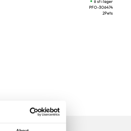
6 st i lager
PFO-306474
2Pets
n
About