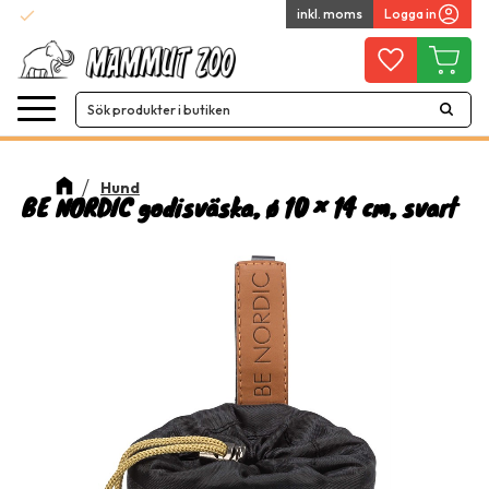
check
inkl. moms
Logga in
Snabba leveranser
Meny
Favoriter
Kundvag
Hund
BE NORDIC godisväska, ø 10 × 14 cm, svart