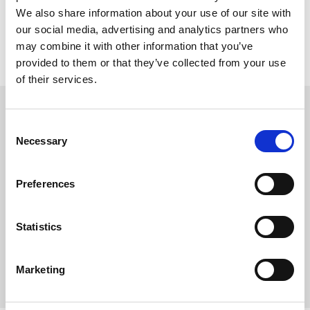
Visa alla produkter från Trixie
We also share information about your use of our site with
Lagerstatus
2 st i lager
our social media, advertising and analytics partners who
Artikelnr
PFO-32292
may combine it with other information that you’ve
Tillverkare
Trixie
provided to them or that they’ve collected from your use
of their services.
Omdömen
C
BE NORDIC
Necessary
D
o
Godisväskor
u
n
• stängs med dragsko
s
• integrerad bajspåshållare
Preferences
e
• med klämma och ögla för att
fästa i bältet
n
• canvasimitation (polyester)
t
Statistics
S
e
Bli den första att
Marketing
l
lämna ett omdöme.
e
c