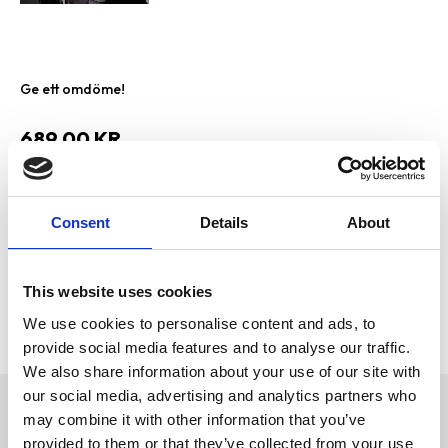
Ge ett omdöme!
689,00
KR
Bevaka
Lägg till i favoriter
Consent
Details
About
Visa alla produkter från Trixie
Lagerstatus
Slutsåld
This website uses cookies
Artikelnr
PFO-13179
We use cookies to personalise content and ads, to
Tillverkare
Trixie
provide social media features and to analyse our traffic.
We also share information about your use of our site with
our social media, advertising and analytics partners who
Omdömen
may combine it with other information that you’ve
Bilsäte
provided to them or that they’ve collected from your use