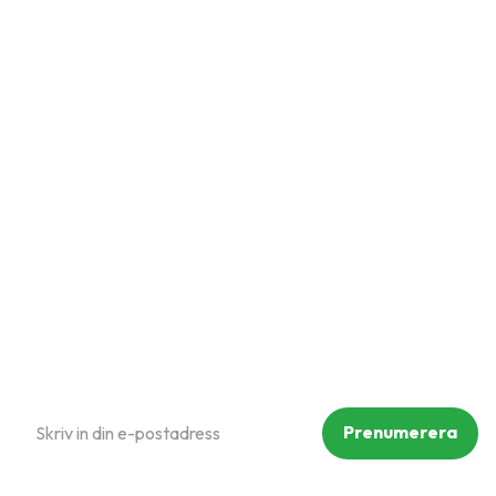
Snabblänkar
Mina sidor
Kundtjänst
Hur handlar jag?
Om oss
Policy och cookies
Reklamation och retur
Köpvillkor
Prenumerera på vårt nyhetsbrev
Prenumerera
Dina personuppgifter behandlas i enlighet med vår