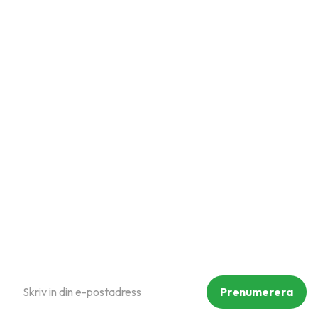
Snabblänkar
Mina sidor
Kundtjänst
Hur handlar jag?
Om oss
Policy och cookies
Reklamation och retur
Köpvillkor
Prenumerera på vårt nyhetsbrev
Prenumerera