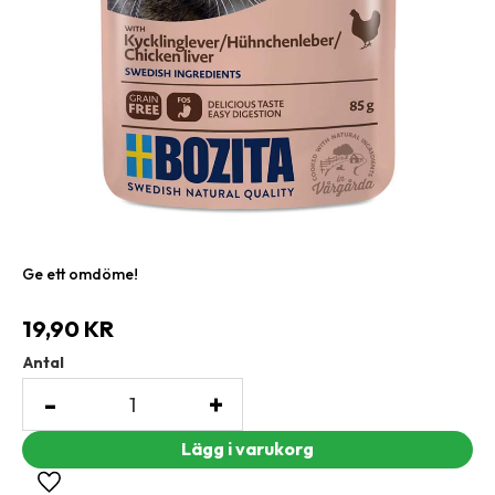
Ge ett omdöme!
19,90
KR
Antal
-
+
Lägg till i favoriter