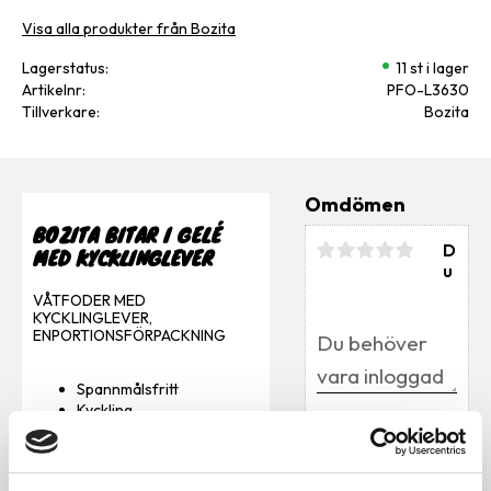
Visa alla produkter från Bozita
Lagerstatus
11 st i lager
Artikelnr
PFO-L3630
Tillverkare
Bozita
Omdömen
BOZITA BITAR I GELÉ
D
MED KYCKLINGLEVER
u
VÅTFODER MED
KYCKLINGLEVER,
ENPORTIONSFÖRPACKNING
Spannmålsfritt
Kyckling
Bli den första att
100% Svenska
lämna ett omdöme.
ingredienser
100% Spannmålsfritt