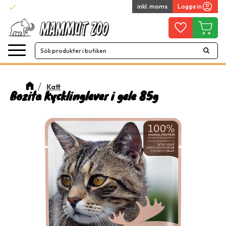
check
inkl. moms
Logga in
Snabba leveranser
Meny
Favoriter
Kundvag
Katt
Bozita Kycklinglever i gele 85g