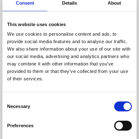
Consent
Details
About
100% Animaliskt protein
FOS - Naturlig prebiotika
som främjar tarmhälsan
Hög kötthalt
This website uses cookies
Bozita läckra bitar i gelé med
We use cookies to personalise content and ads, to
kycklinglever i praktisk
provide social media features and to analyse our traffic.
enportionsförpackning.
Kycklingen kommer från lokala
We also share information about your use of our site with
gårdar. Den är mycket
our social media, advertising and analytics partners who
välsmakande och en riktig
njutning för kräsna katter.
may combine it with other information that you’ve
Storlek
: 85 gram
provided to them or that they’ve collected from your use
of their services.
INNEHÅLL
SAMMANSÄTTNING
C
Kött och animaliska
biprodukter* 45% (kycklinglever
Necessary
o
8%), mineralämnen, cikoriainulin
n
(FOS 0,1%). *Svenska naturliga
råvaror.
s
Preferences
e
TILLSATSER (PER KG)
n