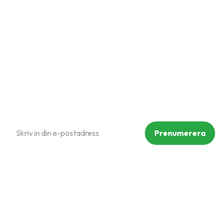
Hur handlar jag?
Om oss
Policy och cookies
Reklamation och retur
Köpvillkor
Prenumerera på vårt nyhetsbrev
Prenumerera
Dina personuppgifter behandlas i enlighet med vår
integritetspolicy
.
Följ oss på sociala medier