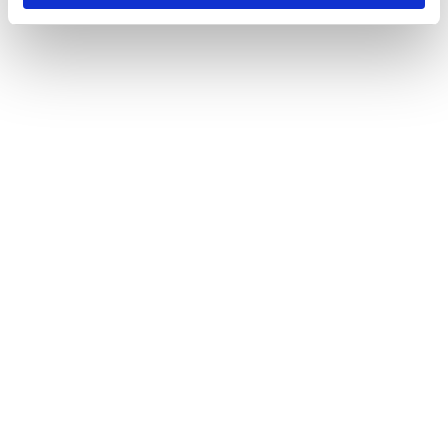
Öppetider
Måndag - Fredag
10:00 - 19:00
Lördag
10:00 - 16:00
Söndag
11:00 - 15:00
Snabblänkar
Mina sidor
Kundtjänst