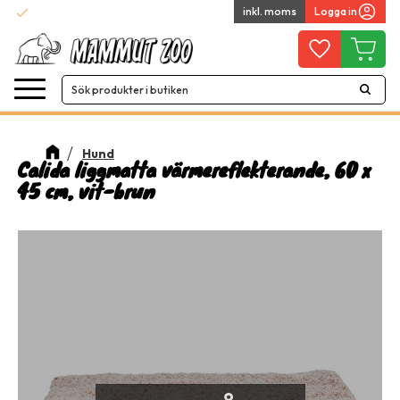
check
inkl. moms
Logga in
Snabba leveranser
Meny
Favoriter
Kundvag
Hund
Calida liggmatta värmereflekterande, 60 x
45 cm, vit-brun