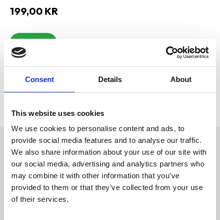
199,00
KR
Bevaka
Lägg till i favoriter
Visa alla produkter från Trixie
Consent
Details
About
Lagerstatus
Slutsåld
Artikelnr
PFO-384000
Tillverkare
Trixie
This website uses cookies
We use cookies to personalise content and ads, to
provide social media features and to analyse our traffic.
Omdömen
We also share information about your use of our site with
SOFT Edition
our social media, advertising and analytics partners who
D
känsla av lammull
may combine it with other information that you’ve
u
polyesteröverdrag
provided to them or that they’ve collected from your use
polyesterfleecefyllning, 2
cm
of their services.
avtagbart överdrag
halkfri botten