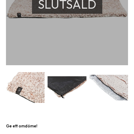
SLUTSÅLD
Ge ett omdöme!