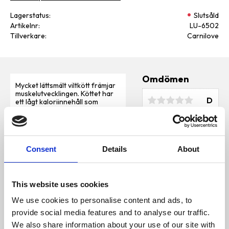
Lagerstatus
Slutsåld
Artikelnr
LU-6502
Tillverkare
Carnilove
Omdömen
Mycket lättsmält viltkött främjar
muskelutvecklingen. Köttet har
D
ett lågt kaloriinnehåll som
u
främjar hälsan i
matsmältningssystemet och
tack vare det låga innehållet av
kolesterol skyddas även hjärtat.
Jordgubbsblad skyddar cellerna
Consent
Details
About
från oxidativ stress, vilket ger
förbättrad hud och ett friskare
hjärta. Det minskar också
kolesterolnivån vilket gynnar
hjärtat och blodcirkulationen.
This website uses cookies
Bli den första att
Innehåll
lämna ett omdöme.
We use cookies to personalise content and ads, to
provide social media features and to analyse our traffic.
85 % kött och inälvor (59 %
We also share information about your use of our site with