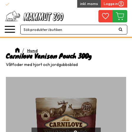
check
inkl. moms
Logga in
Snabba leveranser
Meny
Favoriter
Kundvag
Hund
Carnilove Venison Pouch 300g
Våtfoder med hjort och jordgubbsblad