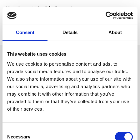
Visa alla produkter från Companion
Lagerstatus
14 st i lager
Artikelnr
ELD-CD102014
Tillverkare
Companion
Consent
Details
About
This website uses cookies
Omdömen
Frystorkade tärningar - anka
We use cookies to personalise content and ads, to
Ingredienser: 100% anka
D
provide social media features and to analyse our traffic.
Analys: Råprotein 52%, Råfiber
u
We also share information about your use of our site with
1,5%, Råfett 6,2%, Råaska 3,5%,
Fukthalt: 8%
our social media, advertising and analytics partners who
may combine it with other information that you’ve
provided to them or that they’ve collected from your use
of their services.
Bli den första att
C
lämna ett omdöme.
Necessary
o