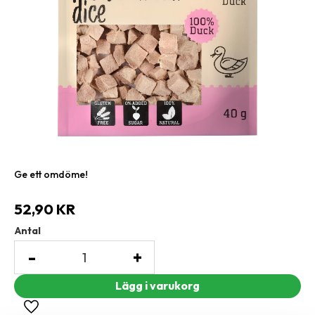
Ge ett omdöme!
52,90
KR
Antal
-
+
Lägg till i favoriter