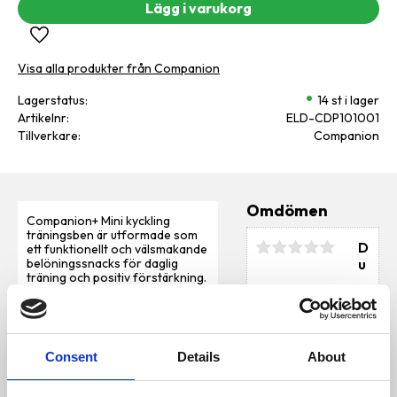
Lägg till i favoriter
Visa alla produkter från Companion
Lagerstatus
14 st i lager
Artikelnr
ELD-CDP101001
Tillverkare
Companion
Omdömen
Companion+ Mini kyckling
träningsben är utformade som
D
ett funktionellt och välsmakande
u
belöningssnacks för daglig
träning och positiv förstärkning.
Snacksen är tillverkade av rent
kycklingkött med högt animaliskt
innehåll och har en mjuk
konsistens som gör dem
lämpliga för frekvent
Consent
Details
About
användning.
Den mjuka konsistensen uppnås
genom tillsats av en liten mängd