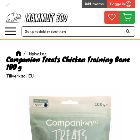
check
inkl. moms
Logga in
Snabba leveranser
Meny
Favoriter
Kundvag
Nyheter
Companion Treats Chicken Training Bone
100 g
Tillverkad i EU