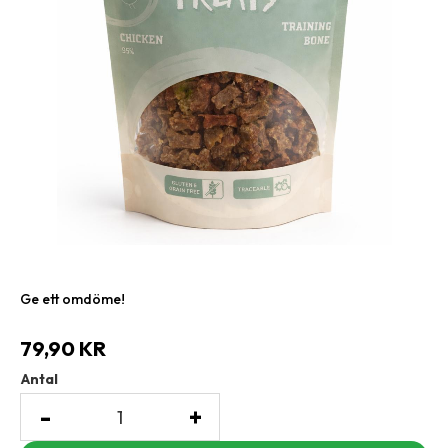
Ge ett omdöme!
79,90
KR
Antal
-
+