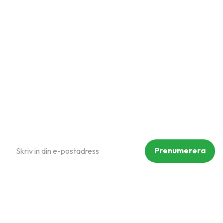
Kundtjänst
Hur handlar jag?
Om oss
Policy och cookies
Reklamation och retur
Köpvillkor
Prenumerera på vårt nyhetsbrev
Prenumerera
Dina personuppgifter behandlas i enlighet med vår
integritetspolicy
.
Följ oss på sociala medier