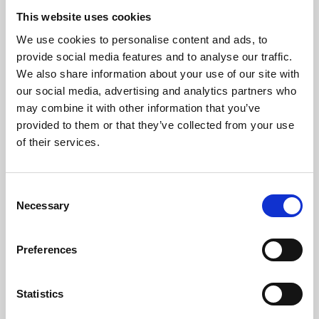
Bli den första att
glycerin från rapsolja, som
This website uses cookies
lämna ett omdöme.
binder fukt och bidrar till en
jämn konsistens utan att
We use cookies to personalise content and ads, to
påverka kvaliteten. Produkten är
tillverkad i Europa utan tillsats
provide social media features and to analyse our traffic.
av majs, vete, soja, färgämnen,
We also share information about your use of our site with
konserveringsmedel, köttmjöl
eller andra fyllmedel.
our social media, advertising and analytics partners who
Den skonsamma
may combine it with other information that you’ve
lufttorkningsprocessen är
provided to them or that they’ve collected from your use
inspirerad av traditionella
konserveringsmetoder och
of their services.
hjälper till att bevara
ingrediensernas naturliga
näringsämnen och smak.
Kycklingen är lokalt producerad
C
och 100% spårbar.
Necessary
o
Companion Mini kyckling
träningsben är inte smuliga och
n
minimalt feta, vilket gör dem
s
praktiska för både inomhus-
Preferences
och utomhusträning. Lämplig för
e
valpar från 12 veckors ålder.
n
Sammansättning
t
Statistics
S