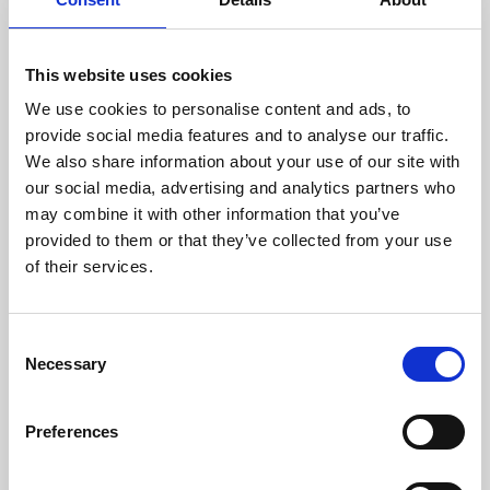
dragbelastningar på upp
till 100 kg
Curli-spännet minskar ljud
och vikt och eliminerar
This website uses cookies
det "klickande" ljudet från
We use cookies to personalise content and ads, to
D-ringar i metall.
Väsentligt förbättrad
provide social media features and to analyse our traffic.
ergonomi och optimerad
We also share information about your use of our site with
passform tack vare ett
our social media, advertising and analytics partners who
nytt mönster och en ny
may combine it with other information that you’ve
storleksskala
Perfekt
provided to them or that they’ve collected from your use
spänningsfördelning tack
of their services.
vare remmarna som
placeras direkt i selen.
Lättviktig, andningsbar
C
Air-Mesh-överdel
Step-in-sele, snabb och
Necessary
o
enkel att ta på
n
Justerbar i storlek med
s
kardborreknäppning,
Preferences
enkel att anpassa till
e
kroppsformen
n
Stretchbara sömmar för