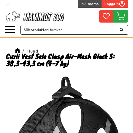
check
inkl. moms
Logga in
Snabba leveranser
Meny
Favoriter
Kundvag
Hund
Curli Vest Sele Clasp Air-Mesh Black S:
38,3-43,3 cm (4-7 kg)