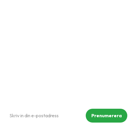
Snabblänkar
Mina sidor
Kundtjänst
Hur handlar jag?
Om oss
Policy och cookies
Reklamation och retur
Köpvillkor
Prenumerera på vårt nyhetsbrev
Prenumerera
Dina personuppgifter behandlas i enlighet med vår