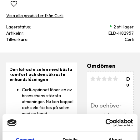
Lägg till i favoriter
Visa alla produkter från Curli
Lagerstatus
2 st i lager
Artikelnr
ELD-H82957
Tillverkare
Curli
Omdömen
Den lättaste selen med bästa
komfort och den säkraste
D
enhandslåsningen
u
Curli-spännet löser en av
branschens största
utmaningar. Nu kan koppel
och sele fästas på selen
med en hand
Spännet är tillverkat av
höghållfast,
färgmatchande POM-
Bli den första att
material och klarar
lämna ett omdöme.
Consent
Details
About