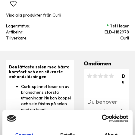
Lägg till i favoriter
Visa alla produkter från Curli
Lagerstatus
1 st i lager
Artikelnr
ELD-H82978
Tillverkare
Curli
Omdömen
Den lättaste selen med bästa
komfort och den säkraste
D
enhandslåsningen
u
Curli-spännet löser en av
branschens största
utmaningar. Nu kan koppel
och sele fästas på selen
med en hand
Spännet är tillverkat av
höghållfast,
färgmatchande POM-
Bli den första att
material och klarar
lämna ett omdöme.
Consent
Details
About