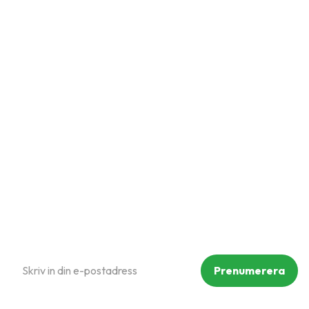
Snabblänkar
Mina sidor
Kundtjänst
Hur handlar jag?
Om oss
Policy och cookies
Reklamation och retur
Köpvillkor
Prenumerera på vårt nyhetsbrev
Prenumerera
Dina personuppgifter behandlas i enlighet med vår