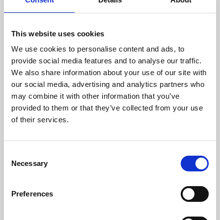
dragbelastningar på upp
till 100 kg
Curli-spännet minskar ljud
och vikt och eliminerar
This website uses cookies
det "klickande" ljudet från
We use cookies to personalise content and ads, to
D-ringar i metall.
Väsentligt förbättrad
provide social media features and to analyse our traffic.
ergonomi och optimerad
We also share information about your use of our site with
passform tack vare ett
our social media, advertising and analytics partners who
nytt mönster och en ny
may combine it with other information that you’ve
storleksskala
Perfekt
provided to them or that they’ve collected from your use
spänningsfördelning tack
of their services.
vare remmarna som
placeras direkt i selen.
Lättviktig, andningsbar
C
Air-Mesh-överdel
Step-in-sele, snabb och
Necessary
o
enkel att ta på
n
Justerbar i storlek med
s
kardborreknäppning,
Preferences
enkel att anpassa till
e
kroppsformen
n
Stretchbara sömmar för