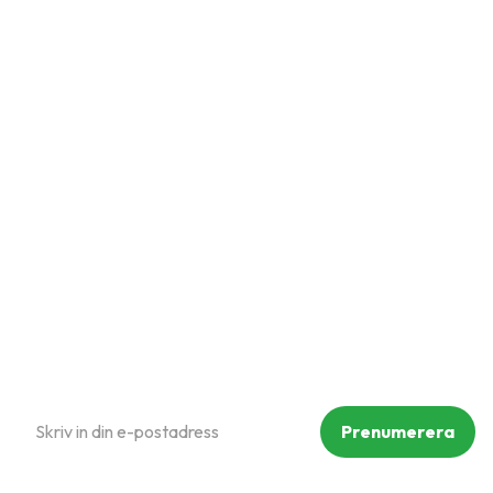
Snabblänkar
Mina sidor
Kundtjänst
Hur handlar jag?
Om oss
Policy och cookies
Reklamation och retur
Köpvillkor
Prenumerera på vårt nyhetsbrev
Prenumerera
Dina personuppgifter behandlas i enlighet med vår