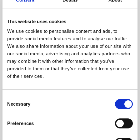
dragbelastningar på upp
till 100 kg
Curli-spännet minskar ljud
och vikt och eliminerar
This website uses cookies
det "klickande" ljudet från
We use cookies to personalise content and ads, to
D-ringar i metall.
Väsentligt förbättrad
provide social media features and to analyse our traffic.
ergonomi och optimerad
We also share information about your use of our site with
passform tack vare ett
our social media, advertising and analytics partners who
nytt mönster och en ny
may combine it with other information that you’ve
storleksskala
Perfekt
provided to them or that they’ve collected from your use
spänningsfördelning tack
of their services.
vare remmarna som
placeras direkt i selen.
Lättviktig, andningsbar
C
Air-Mesh-överdel
Step-in-sele, snabb och
Necessary
o
enkel att ta på
n
Justerbar i storlek med
s
kardborreknäppning,
Preferences
enkel att anpassa till
e
kroppsformen
n
Stretchbara sömmar för