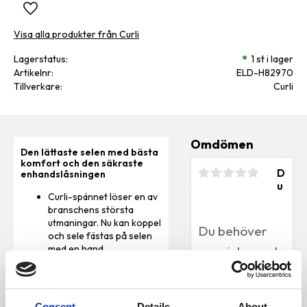
Lägg till i favoriter
Visa alla produkter från Curli
Lagerstatus
1 st i lager
Artikelnr
ELD-H82970
Tillverkare
Curli
Omdömen
Den lättaste selen med bästa
komfort och den säkraste
D
enhandslåsningen
u
Curli-spännet löser en av
branschens största
utmaningar. Nu kan koppel
och sele fästas på selen
med en hand
Spännet är tillverkat av
höghållfast,
färgmatchande POM-
Bli den första att
material och klarar
lämna ett omdöme.
Consent
Details
About