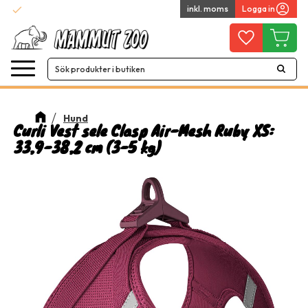
check
inkl. moms
Logga in
Snabba leveranser
Meny
Favoriter
Kundvag
Hund
Curli Vest sele Clasp Air-Mesh Ruby XS:
33,9-38,2 cm (3-5 kg)