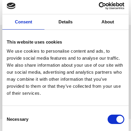
Lagerstatus
Slutsåld
Artikelnr
PFO-314731
Tillverkare
Trixie
Consent
Details
About
Omdömen
- Råhud med kycklingkött
This website uses cookies
Styckpris
D
We use cookies to personalise content and ads, to
u
provide social media features and to analyse our traffic.
Innehåll
We also share information about your use of our site with
our social media, advertising and analytics partners who
Sammansättning: råhud,
kycklingbröst (30 %), glycerin,
may combine it with other information that you’ve
potatisstärkelse | glutenfritt |
provided to them or that they’ve collected from your use
utan tillsatt socker | Förvaras
svalt och torrt.
of their services.
Bli den första att
lämna ett omdöme.
C
Necessary
o
n