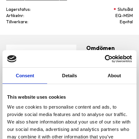
Lagerstatus
Slutsåld
Artikelnr
EQ-MSM
Tillverkare
Eqvital
Omdömen
100% MSM
Den naturliga källan till MSM är
D
gräs. När gräset torkas minskar
u
MSM till obetydliga nivåer i hö
och i hösilage försvinner i
Consent
Details
About
princip allt MSM. Det gör att
behovet av MSM ökar för hästar
med begränsat bete och hästar
som utfodras med hösilage.
This website uses cookies
MSM har en nyckelfunktion i
kroppen och är en förutsättning
We use cookies to personalise content and ads, to
för många processer och
funktioner. Behovet ökar med
provide social media features and to analyse our traffic.
Bli den första att
prestation och ålder.
lämna ett omdöme.
We also share information about your use of our site with
MSM för häst:
our social media, advertising and analytics partners who
Understödjer
may combine it with other information that you’ve