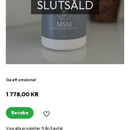
SLUTSÅLD
Ge ett omdöme!
1 778,00
KR
Bevaka
Lägg till i favoriter
Visa alla produkter från Eqvital