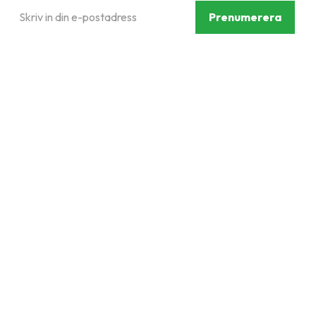
Prenumerera
Dina personuppgifter behandlas i enlighet med vår
integritetspolicy
.
Följ oss på sociala medier