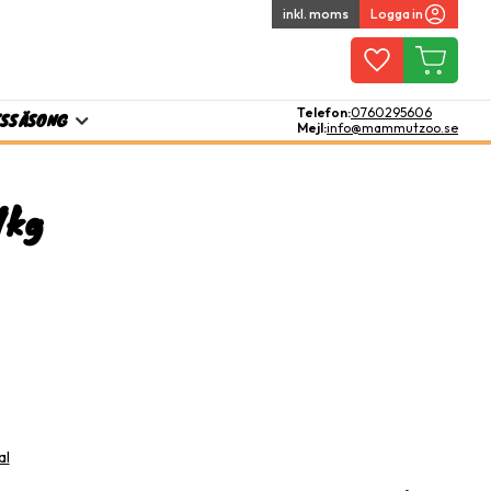
inkl. moms
Logga in
Favoriter
Kundvagn
Telefon:
0760295606
TS
SÄSONG
Mejl:
info@mammutzoo.se
1kg
l i favoriter
al