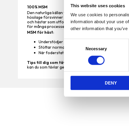
This website uses cookies
100% MSM
Den naturliga källan till MSM är gräs. När gräset torkas m
We use cookies to personalis
hösilage försvinner i princip allt MSM. Det gör att beh
information about your use of
och hästar som utfodras med hösilage. MSM har en nycke
för många processer och funktioner. Behovet ökar med 
other information that you’ve
MSM för häst:
Understödjer muskelarbetets normala funktion
C
Stöttar normal funktion i hovar, hud, senor och l
Necessary
o
När foderstaten innehåller för lite svavel
n
Tips till dig som tävlar:
För att försörja kroppen med r
s
kan du som tävlar ge MSM mellan tävlingstillfällena, tänk 
e
n
DENY
t
S
e
l
e
c
t