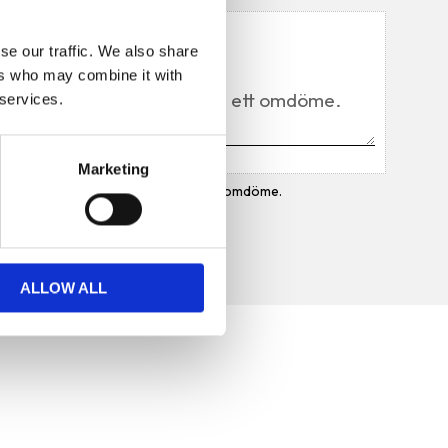
Du
se our traffic. We also share
ers who may combine it with
 services.
Marketing
Bli den första att lämna ett omdöme.
ALLOW ALL
Prenumerera på vårt
nyhetsbrev