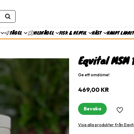
FISK & REPTIL
HÄST
HAUPT LAKRI
FÅGEL
VILDFÅGEL
Eqvital MSM 
Ge ett omdöme!
469,00
KR
Bevaka
Lägg til
Visa alla produkter från Eqvit