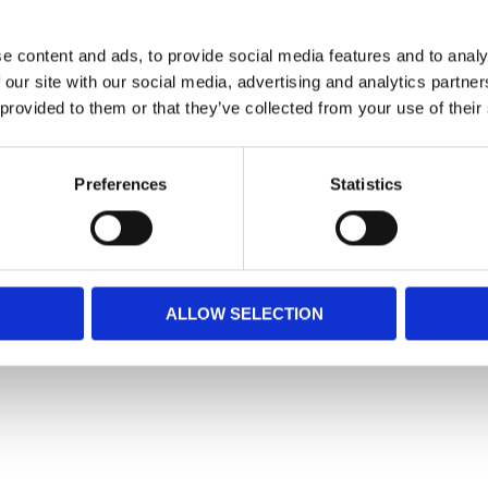
inskar MSM till obetydliga nivåer i hö och i
e content and ads, to provide social media features and to analy
ovet av MSM ökar för hästar med begränsat bete
 our site with our social media, advertising and analytics partn
lfunktion i kroppen och är en förutsättning
prestation och ålder.
 provided to them or that they’ve collected from your use of their
igament
Preferences
Statistics
ätt näring även när du fodrar hö och hösilage
bara på att hålla upp 96h innan tävling.
ALLOW SELECTION
Snabblänkar
Mina sidor