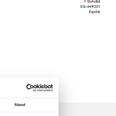
Slutsåld
EQ-649001
Eqvital
About
n