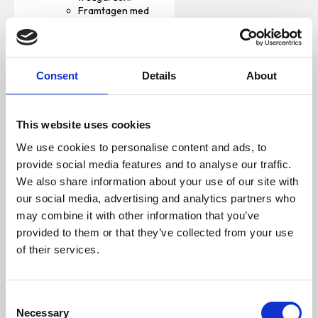
Framtagen med
överlägsen
klumpbildande lera
som minskar
söndersmulning för
Consent
Details
About
täta och extra
starka klumpar som
är lätta att städa
bort och som inte
This website uses cookies
dammar.
Vår unika aktivt
We use cookies to personalise content and ads, to
kol-teknik fångar in
provide social media features and to analyse our traffic.
odörer och
We also share information about your use of our site with
eliminerar därmed
our social media, advertising and analytics partners who
dåliga lukter istället
för att bara
may combine it with other information that you’ve
maskera dem.
provided to them or that they’ve collected from your use
Tassaktiverad
of their services.
doftteknologi
frigör en fräsch
lukt vid behov när
kattlådan används.
C
Necessary
o