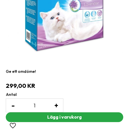
Ge ett omdöme!
299,00
KR
Antal
-
+
Lägg till i favoriter