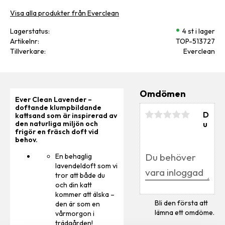
Visa alla produkter från Everclean
Lagerstatus
4 st i lager
Artikelnr
TOP-513727
Tillverkare
Everclean
Omdömen
Ever Clean Lavender –
doftande klumpbildande
D
kattsand som är inspirerad av
u
den naturliga miljön och
frigör en fräsch doft vid
behov.
En behaglig
lavendeldoft som vi
tror att både du
och din katt
kommer att älska –
Bli den första att
den är som en
lämna ett omdöme.
vårmorgon i
trädgården!