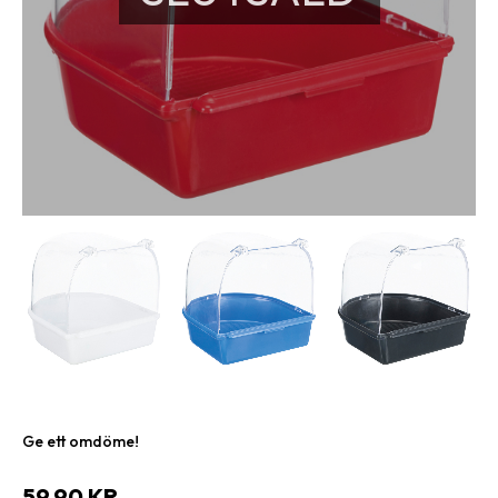
Ge ett omdöme!
59,90
KR