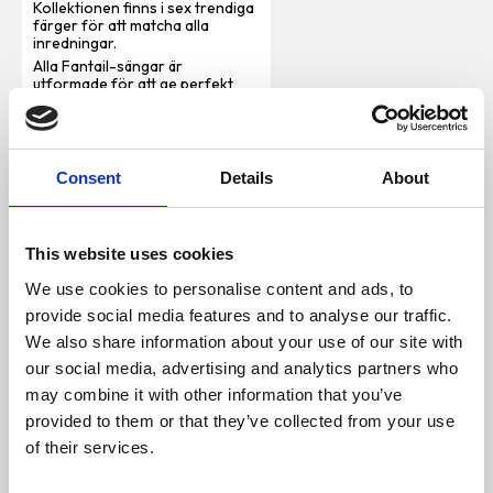
Kollektionen finns i sex trendiga
färger för att matcha alla
inredningar.
Alla Fantail-sängar är
utformade för att ge perfekt
stöd för hundens ryggrad,
muskler och leder. De är
tillverkade av slitstarka material
som är fläckbeständiga,
vattenavvisande och tvättbara
Consent
Details
About
och minnesskummet ger extra
komfort för hunden.
Ortopediskt memory
This website uses cookies
foam ger stöd åt hela
kroppen och ser till att din
We use cookies to personalise content and ads, to
hund ligger bekvämt
provide social media features and to analyse our traffic.
Avtagbart och tvättbart
We also share information about your use of our site with
överdrag
our social media, advertising and analytics partners who
Dold, icke-irriterande
dragkedja
may combine it with other information that you’ve
Skyddande lager mot
provided to them or that they’ve collected from your use
vätskor och
of their services.
fläckavvisande överdrag,
torkas lätt av med en