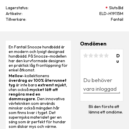
Lagerstatus
Slutsåld
Artikelnr
ELD-H19115M
Tillverkare
Fantail
Omdömen
En Fantail Snooze hundbädd är
en modern och lyxigt designad
D
hundbädd. På Snooze-modellen
u
har den kurvformade designen
en praktisk låg frontöppning för
enkel åtkomst.
Mellow
-kollektionens
överdrag av 100% återvunnet
tyg
är inte bara
extremt mjukt,
utan också
mycket lätt att
rengöra med en
dammsugare.
Den innovativa
vävtekniken som används
Bli den första att
minskar också mängden hår
lämna ett omdöme.
som finns kvar i tyget. Det
supermjuka materialet ger en
säng som är perfekt för hundar
som älskar mys och värme.