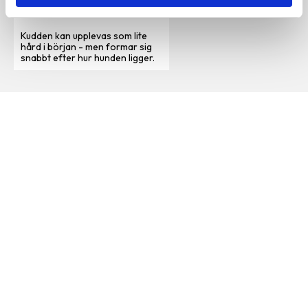
instegshöjd på 10 cm.
Kudden kan upplevas som lite
hård i början - men formar sig
snabbt efter hur hunden ligger.
Vi är en djuraffär som har funnits sedan 1972 och vi som
jobbar här har lång erfarenhet av de flesta sorters djur.
Vi har ett stort sortiment för hund, katt och smådjur
men även produkter för fågel, fisk, reptil och häst.