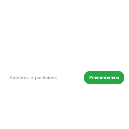
Hur handlar jag?
Om oss
Policy och cookies
Reklamation och retur
Köpvillkor
Prenumerera på vårt nyhetsbrev
Prenumerera
Dina personuppgifter behandlas i enlighet med vår
integritetspolicy
.
Följ oss på sociala medier