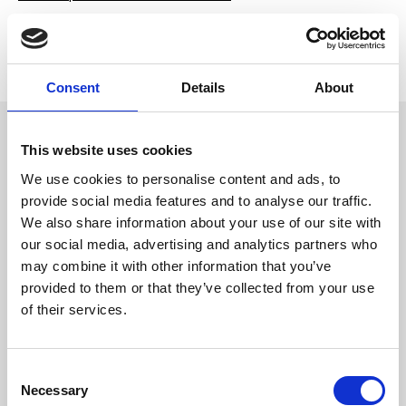
Lagerstatus
Slutsåld
Artikelnr
LU-9681
Tillverkare
Four Friends
Consent
Details
About
Omdömen
This website uses cookies
Råhudstugg lindat med smaskig
kyckling. Kombinationen av
D
We use cookies to personalise content and ads, to
tuggben och kyckling gör att
u
hunden både älskar det och har
provide social media features and to analyse our traffic.
sysselsättning en längre stund.
We also share information about your use of our site with
FourFriends Chicken N
´Rawhide-tuggen ligger i en
our social media, advertising and analytics partners who
återförslutningsbar
may combine it with other information that you’ve
förpackning.
provided to them or that they’ve collected from your use
Innehåll
of their services.
Kyckling 83,5%, stärkelse 8,5%,
Bli den första att
råhud (kohud) 5%, maltol 2,5%,
lämna ett omdöme.
salt 0,5%.
C
Necessary
o