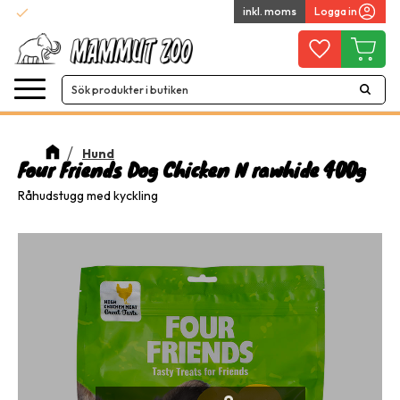
check
inkl. moms
Logga in
Snabba leveranser
Meny
Favoriter
Kundvag
Hund
Four Friends Dog Chicken N rawhide 400g
Råhudstugg med kyckling