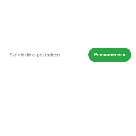
Reklamation och retur
Köpvillkor
Prenumerera på vårt nyhetsbrev
Prenumerera
Dina personuppgifter behandlas i enlighet med vår
integritetspolicy
.
Följ oss på sociala medier
Copyright © Mammut Zoo