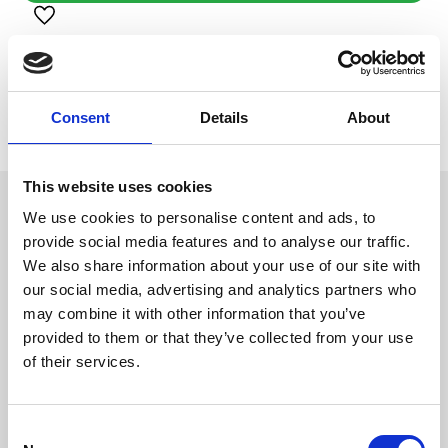
Lägg till i favoriter
Visa alla produkter från Four Friends
Lagerstatus
5 st i lager
Artikelnr
LU-9687
Consent
Details
About
Tillverkare
Four Friends
This website uses cookies
Omdömen
We use cookies to personalise content and ads, to
FourFriends Lamb Chip är en
smaskig belöning för hunden,
provide social media features and to analyse our traffic.
D
gjort på lamm- och ankkött.
We also share information about your use of our site with
u
Lagom stora brytbara bitar gör
att det passar alla hundar.
our social media, advertising and analytics partners who
Förpackningen går att återsluta.
may combine it with other information that you’ve
Innehåll
provided to them or that they’ve collected from your use
of their services.
Lamm 60%, anka 20%, stärkelse
18,5%, maltol 3%, salt 0,5%.
C
Bli den första att