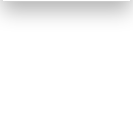
Måndag - Fredag
10:00 - 19:00
Lördag
10:00 - 16:00
Söndag
11:00 - 15:00
Snabblänkar
Mina sidor
Kundtjänst
Hur handlar jag?