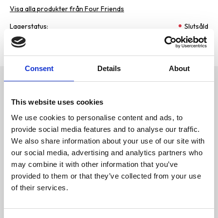
Visa alla produkter från Four Friends
Lagerstatus
Slutsåld
Artikelnr
LU-9659
Tillverkare
Four Friends
Consent
Details
About
Omdömen
Tuggpinne av råhud lindad med
smaskig kyckling. Ett perfekt sätt
This website uses cookies
D
att aktivera din hund samtidigt
u
som det främjar en sund
We use cookies to personalise content and ads, to
munhälsa. Genom att tugga
provide social media features and to analyse our traffic.
rengör hunden naturligt sina
tänder från smuts och
We also share information about your use of our site with
matrester. Tuggpinnen är 12,5
our social media, advertising and analytics partners who
cm lång och det ligger 7 eller 40
st i en förpackning.
may combine it with other information that you’ve
Förpackningen är
provided to them or that they’ve collected from your use
återförslutningsbar.
of their services.
Bli den första att
Innehåll
lämna ett omdöme.
Kyckling 45,1%, råhud (kohud)