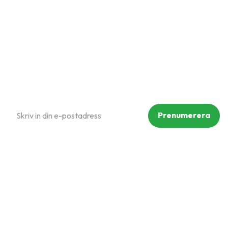
Om oss
Policy och cookies
Reklamation och retur
Köpvillkor
Prenumerera på vårt nyhetsbrev
Prenumerera
Dina personuppgifter behandlas i enlighet med vår
integritetspolicy
.
Följ oss på sociala medier