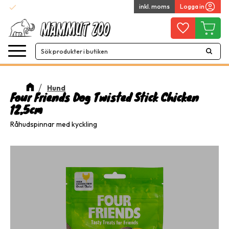
check
inkl. moms
Logga in
Snabba leveranser
Meny
Favoriter
Kundvag
Hund
Four Friends Dog Twisted Stick Chicken
12,5cm
Råhudspinnar med kyckling