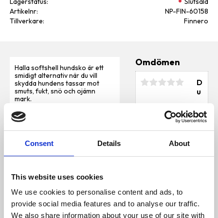
Lagerstatus
Slutsåld
Artikelnr
NP-FIN-60158
Tillverkare
Finnero
Omdömen
Halla softshell hundsko är ett
smidigt alternativ när du vill
D
skydda hundens tassar mot
u
smuts, fukt, snö och ojämn
mark.
Egenskaper
🐾 Mjukt och smidigt
softshellmaterial – andas,
värmer och stöter bort vatten
Consent
Details
About
🐾 Reflexdetaljer för ökad
synlighet i mörker 🐾 Dubbel
kardborrestängning – flexibel
Bli den första att
och säker passform 🐾 Lång
This website uses cookies
lämna ett omdöme.
öppning framtill – lätt att ta på
och av 🐾 Skyddar mot snö,
We use cookies to personalise content and ads, to
smuts och halka 🐾 Praktisk
provide social media features and to analyse our traffic.
upphängningsögla 🐾
Förpackningen innehåller 4 skor
We also share information about your use of our site with