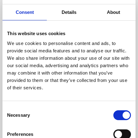
Omdömen
Consent
Details
About
FINNERO GLOW – Stil &
D
Säkerhet i Ett! Ge din
u
hund en väst som är
This website uses cookies
lika snygg i dagsljus
som den är i mörker.
We use cookies to personalise content and ads, to
FINNERO GLOW är en
provide social media features and to analyse our traffic.
unik, reflekterande
We also share information about your use of our site with
hundväst som
our social media, advertising and analytics partners who
kombinerar stil,
may combine it with other information that you’ve
synlighet och komfort –
Bli den första att
perfekt för aktiva
provided to them or that they’ve collected from your use
lämna ett omdöme.
hundar på promenad, i
of their services.
skogen eller vid
vägkanten.
🌈 Full GLOW-effekt i mörker
C
🖤 Diskret & stilren i dagsljus
Necessary
o
Egenskaper:
n
✔️ Superreflekterande material
– lyser upp i ett färgsprakande
s
Preferences
regnbågsmönster när ljus