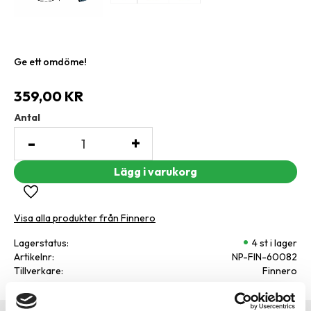
Ge ett omdöme!
359,00
KR
Antal
-
+
Lägg till i favoriter
Visa alla produkter från Finnero
Lagerstatus
4 st i lager
Artikelnr
NP-FIN-60082
Tillverkare
Finnero