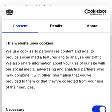
Visa alla produkter från Flexi
Lagerstatus
1 st i lager
Artikelnr
ELD-H7841L
Tillverkare
Flexi
Consent
Details
About
This website uses cookies
Omdömen
flexi New Classic är en serie
We use cookies to personalise content and ads, to
flexikoppel med en fantastiskt
D
provide social media features and to analyse our traffic.
stoppsystem som samtidigt är
u
enkelt att använda, även för
We also share information about your use of our site with
barn. Kopplet är starkt och
our social media, advertising and analytics partners who
säkrar en korrekt förbindelse
mellan djur och människa. Det
may combine it with other information that you’ve
behagliga enhandsbetjänade
provided to them or that they’ve collected from your use
stoppsystemet som hindrar att
hunden rycker gör era dagliga
of their services.
promenader till en lek. Fås i olika
längder och till flera
hundstorlekar.
Bli den första att
Upp till 12kg
C
lämna ett omdöme.
Necessary
o