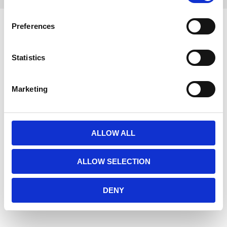
n
s
Preferences
e
n
t
Statistics
S
e
Marketing
l
Vi är en djuraffär som har funnits sedan 1972 och vi som
e
jobbar här har lång erfarenhet av de flesta sorters djur.
c
Vi har ett stort sortiment för hund, katt och smådjur
t
ALLOW ALL
men även produkter för fågel, fisk, reptil och häst.
i
o
ALLOW SELECTION
n
Öppetider
DENY
Måndag - Fredag
10:00 - 19:00