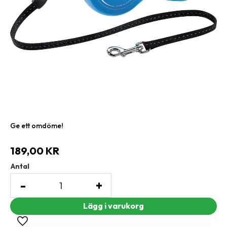
Ge ett omdöme!
189,00
KR
Antal
-
+
Lägg till i favoriter