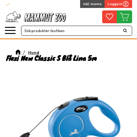
check
inkl. moms
Logga in
Snabba leveranser
Meny
Favoriter
Kundvag
Hund
Flexi New Classic S Blå Lina 5m