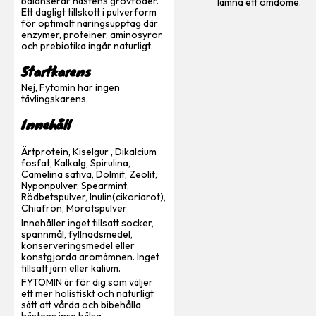
balanserar hästens grovfoder.
lämna ett omdöme.
Ett dagligt tillskott i pulverform
för optimalt näringsupptag där
enzymer, proteiner, aminosyror
och prebiotika ingår naturligt.
Startkarens
Nej, Fytomin har ingen
tävlingskarens.
Innehåll
Ärtprotein, Kiselgur , Dikalcium
fosfat, Kalkalg, Spirulina,
Camelina sativa, Dolmit, Zeolit,
Nyponpulver, Spearmint,
Rödbetspulver, Inulin(cikoriarot),
Chiafrön, Morotspulver
Innehåller inget tillsatt socker,
spannmål, fyllnadsmedel,
konserveringsmedel eller
konstgjorda aromämnen. Inget
tillsatt järn eller kalium.
FYTOMIN är för dig som väljer
ett mer holistiskt och naturligt
sätt att vårda och bibehålla
hästens inre hälsa.