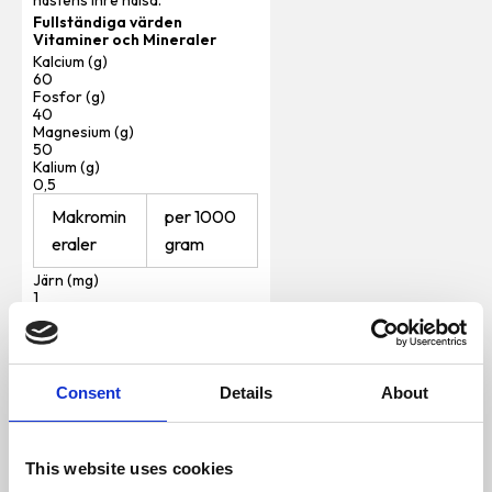
Fullständiga
värden
Vitaminer och Mineraler
Kalcium (g)
60
Fosfor (g)
40
Magnesium (g)
50
Kalium (g)
0,5
Makromin
per 1000
eraler
gram
Järn (mg)
1
Koppar (mg)
1000
Mangan (mg)
500
Zink (mg)
Consent
Details
About
4000
Krom (mg)
30
Jod (mg)
This website uses cookies
10
Selen (mg)