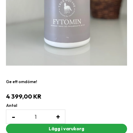
Ge ett omdöme!
4 399,00
KR
Antal
-
+