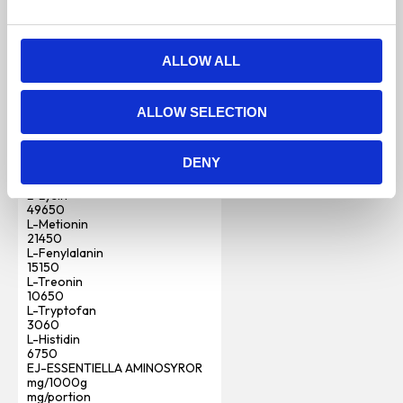
Vitamin E (mg/IU)
e
4509
c
per 1000 gram
t
ALLOW ALL
i
mg/1000g
mg/1000g
o
L-Isoleucin
ALLOW SELECTION
n
13670
L-Leucin
23310
DENY
L-Valin
14480
L-Lysin
49650
L-Metionin
21450
L-Fenylalanin
15150
L-Treonin
10650
L-Tryptofan
3060
L-Histidin
6750
EJ-ESSENTIELLA AMINOSYROR
mg/1000g
mg/portion