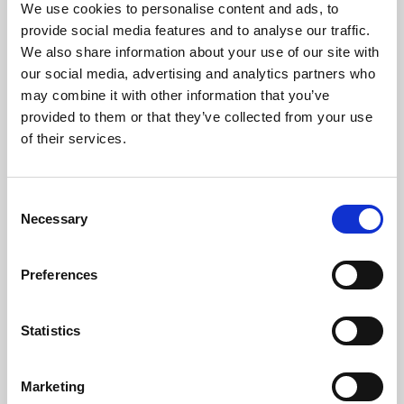
We use cookies to personalise content and ads, to
20
provide social media features and to analyse our traffic.
Mikromin
per 1000
We also share information about your use of our site with
eraler
gram
our social media, advertising and analytics partners who
Vitamin A (IU)
may combine it with other information that you’ve
149467
provided to them or that they’ve collected from your use
Vitamin B1 (Tiamin) (mg)
1000
of their services.
Vitamin B2 (Riboflavin) (mg)
500
Niacin (Vitamin B3) (mg NE)
3
C
Pantotensyra (Vitamin B5) (mg)
Necessary
250
o
Vitamin B6 (Pyridoxin) (mg)
n
110
Biotin (Vitamin B7)(mg)
s
Preferences
10
e
Folsyra (Vitamin B9) (mg)
180
n
Vitamin B12 (Kobalamin)(mg)
t
Statistics
1
Vitamin C (Askorbinsyra) (mg)
S
1591
e
Vitamin D (IU)
Marketing
15000
l