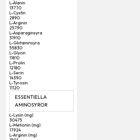
L-Alanin
13770
L-Cystin
2890
L-Arginin
25790
L-Asparaginsyra
31910
L-Glutaminsyra
55830
L-Glycin
11810
L-Prolin
12180
L-Serin
14390
L-Tyrosin
11120
ESSENTIELLA
AMINOSYROR
L-Lysin (mg)
30475
L-Metionin (mg)
17924
L-Arginin (mg)