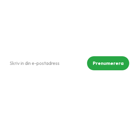
Policy och cookies
Reklamation och retur
Köpvillkor
Prenumerera på vårt nyhetsbrev
Prenumerera
Dina personuppgifter behandlas i enlighet med vår
integritetspolicy
.
Följ oss på sociala medier