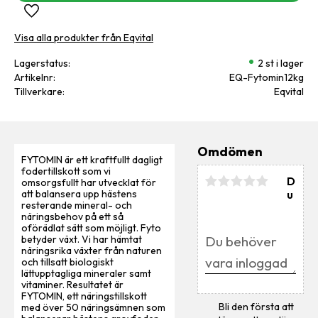
Lägg till i favoriter
Visa alla produkter från Eqvital
Lagerstatus
2 st i lager
Artikelnr
EQ-Fytomin12kg
Tillverkare
Eqvital
Omdömen
FYTOMIN är ett kraftfullt dagligt
fodertillskott som vi
D
omsorgsfullt har utvecklat för
u
att balansera upp hästens
resterande mineral- och
näringsbehov på ett så
oförädlat sätt som möjligt. Fyto
betyder växt. Vi har hämtat
näringsrika växter från naturen
och tillsatt biologiskt
lättupptagliga mineraler samt
vitaminer. Resultatet är
FYTOMIN, ett näringstillskott
Bli den första att
med över 50 näringsämnen som