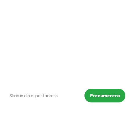
Mina sidor
Kundtjänst
Hur handlar jag?
Om oss
Policy och cookies
Reklamation och retur
Köpvillkor
Prenumerera på vårt nyhetsbrev
Prenumerera
Dina personuppgifter behandlas i enlighet med vår
integritetspolicy
.