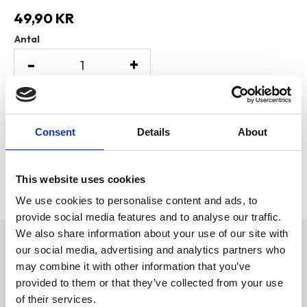
49,90
KR
Antal
-
+
Lägg till i favoriter
Consent
Details
About
Visa alla produkter från Trixie
Lagerstatus
9 st i lager
Artikelnr
PFO-32282
This website uses cookies
Tillverkare
Trixie
We use cookies to personalise content and ads, to
provide social media features and to analyse our traffic.
We also share information about your use of our site with
Omdömen
our social media, advertising and analytics partners who
Mini Godisväska
may combine it with other information that you’ve
D
provided to them or that they’ve collected from your use
u
stängs med dragsko
of their services.