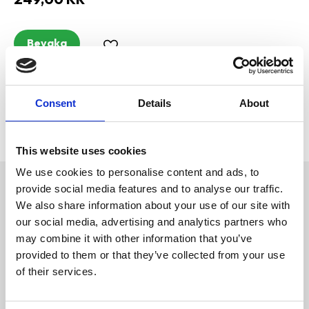
Bevaka
Lägg till i favoriter
Visa alla produkter från Gor Reef
Consent
Details
About
Lagerstatus
Slutsåld
Artikelnr
FA-GRMO-STA-GRE
Tillverkare
Gor Reef
This website uses cookies
We use cookies to personalise content and ads, to
provide social media features and to analyse our traffic.
Omdömen
Gor Reef Starfish med pipljud
We also share information about your use of our site with
D
our social media, advertising and analytics partners who
u
may combine it with other information that you’ve
provided to them or that they’ve collected from your use
of their services.