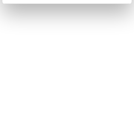
Måndag - Fredag
10:00 - 19:00
Lördag
10:00 - 16:00
Söndag
11:00 - 15:00
Snabblänkar
Mina sidor
Kundtjänst
Hur handlar jag?