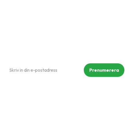
Om oss
Policy och cookies
Reklamation och retur
Köpvillkor
Prenumerera på vårt nyhetsbrev
Prenumerera
Dina personuppgifter behandlas i enlighet med vår
integritetspolicy
.
Följ oss på sociala medier