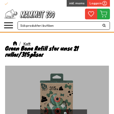
check
inkl. moms
Logga in
Snabba leveranser
Meny
Favoriter
Kundvag
Katt
Green Bone Refill stor unsc 21
rullar/315påsar