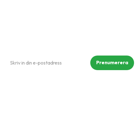
Policy och cookies
Reklamation och retur
Köpvillkor
Prenumerera på vårt nyhetsbrev
Prenumerera
Dina personuppgifter behandlas i enlighet med vår
integritetspolicy
.
Följ oss på sociala medier