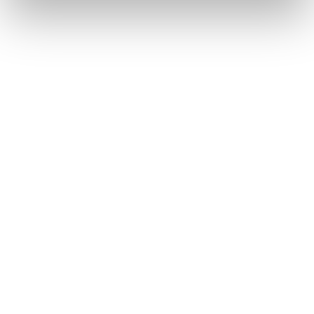
10:00 - 19:00
Lördag
10:00 - 16:00
Söndag
11:00 - 15:00
Snabblänkar
Mina sidor
Kundtjänst
Hur handlar jag?
Om oss