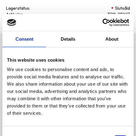
Lagerstatus
Slutsåld
Artikelnr
TOP-281417
Tillverkare
Green Bone
Consent
Details
About
Omdömen
100 % återvunnen plast
D
This website uses cookies
De 3 sista påsarna är röda
u
We use cookies to personalise content and ads, to
Utan doft
provide social media features and to analyse our traffic.
We also share information about your use of our site with
Är du en av dom som föredrar
our social media, advertising and analytics partners who
doftfria påsar? I sånt fall är vår
may combine it with other information that you’ve
doft (eller ickedoft) Unscented
påsarna för dig! De sista
provided to them or that they’ve collected from your use
påsarna är röda, vilket gör det
Bli den första att
of their services.
enkelt att se när de är dags att
lämna ett omdöme.
fylla på.
Bajspåsarna har inga handtag,
är gjorda av återvunnen plast
C