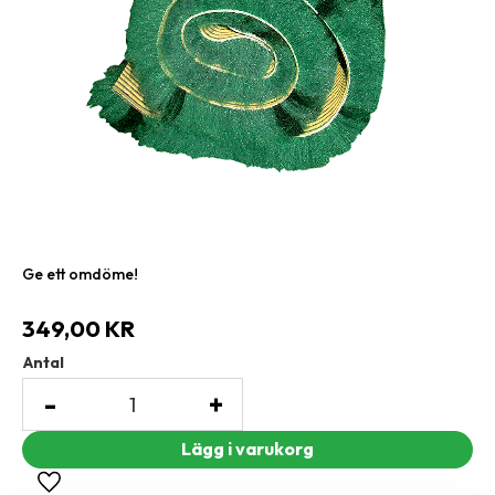
Ge ett omdöme!
349,00
KR
Antal
-
+
Lägg till i favoriter