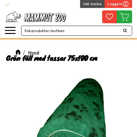
check
inkl. moms
Logga in
Snabba leveranser
Meny
Favoriter
Kundvag
Hund
Grön fäll med tassar 75x100 cm