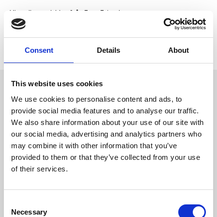
Visa alla produkter från Four Friends
Lagerstatus
2 st i lager
Artikelnr
LU-2981
Tillverkare
Four Friends
Consent
Details
About
This website uses cookies
Omdömen
Kraftig fäll av hög kvalitet med
We use cookies to personalise content and ads, to
gummerad baksida. Kan tvättas i
D
provide social media features and to analyse our traffic.
30 grader.
u
We also share information about your use of our site with
our social media, advertising and analytics partners who
may combine it with other information that you’ve
provided to them or that they’ve collected from your use
of their services.
Bli den första att
C
lämna ett omdöme.
Necessary
o