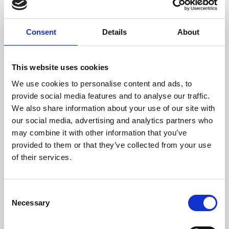
lämna ett omdöme.
%), fågelfett, leverhydrolysat,
sockerbetsfibrer (avsockrad)*,
solrosolja, äppeldrav* (1 %),
rapsolja, torkat helägg,
Consent
Details
About
natriumklorid, jäst*, kaliumklorid,
havsalger* (0,15 %), linfrön
(0,15 %), musselkött* (0,05 %),
mariatistel, kronärtskocka,
This website uses cookies
maskros, ingefära, björkblad,
brännässlor, kamomill,
We use cookies to personalise content and ads, to
koriander, rosmarin, salvia,
provide social media features and to analyse our traffic.
lakritsrot, timjan, jäst
(extraherad)* (Torkade
We also share information about your use of our site with
örtkryddor sammanlagt: 0,14 %).
our social media, advertising and analytics partners who
(* torkat)
Analytiska beståndsdelar:
may combine it with other information that you’ve
Råprotein 21%, råfett 12%,
provided to them or that they’ve collected from your use
råfibrer 3%, råaska 7.5%, kalcium
of their services.
1.6%, fosfor 1.05%, natrium
0.35%, omega-6-fettsyror
0.55%, omega-3-fettsyror
0.09%
C
Tillsatser:
Necessary
Vitaminer/kg: Vitamin A (E672)
o
12000 I.E., vitamin D3 (E671)
n
1200 I.E., vitamin E (all-rac-alfa-
tokoferylacetat 3a700) 75 mg,