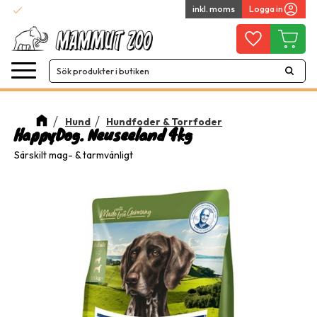
check
inkl. moms
Logga in
Snabba leveranser
Meny
Favoriter
Kundvag
Hund
Hundfoder & Torrfoder
HappyDog. Neuseeland 4kg
Särskilt mag- & tarmvänligt