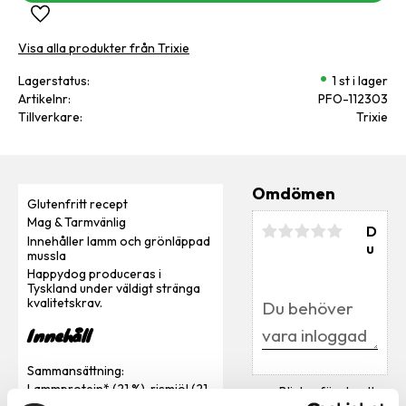
Lägg till i favoriter
Visa alla produkter från Trixie
Lagerstatus
1 st i lager
Artikelnr
PFO-112303
Tillverkare
Trixie
Omdömen
Glutenfritt recept
Mag & Tarmvänlig
D
Innehåller lamm och grönläppad
u
mussla
Happydog produceras i
Tyskland under väldigt stränga
kvalitetskrav.
Innehåll
Sammansättning:
Lammprotein* (21 %), rismjöl (21
Bli den första att
%), majsmjöl, majs, risprotein* (9