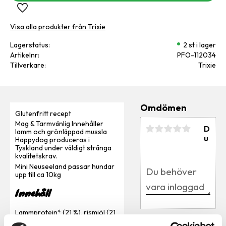
Lägg till i favoriter
Visa alla produkter från Trixie
Lagerstatus
2 st i lager
Artikelnr
PFO-112034
Tillverkare
Trixie
Omdömen
Glutenfritt recept
Mag & Tarmvänlig Innehåller
D
lamm och grönläppad mussla
u
Happydog produceras i
Tyskland under väldigt stränga
kvalitetskrav.
Mini Neuseeland passar hundar
upp till ca 10kg
Innehåll
Lammprotein* (21 %), rismjöl (21
Bli den första att
%), majsmjöl, majs, risprotein* (9