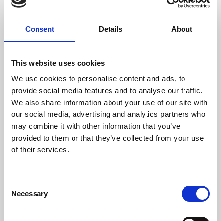
lämna ett omdöme.
%), fågelfett, leverhydrolysat,
sockerbetsfibrer (avsockrad)*,
solrosolja, äppeldrav* (1 %),
rapsolja, torkat helägg,
Consent
Details
About
natriumklorid, jäst*, kaliumklorid,
havsalger* (0,15 %), linfrön
(0,15 %), musselkött* (0,05 %),
mariatistel, kronärtskocka,
This website uses cookies
maskros, ingefära, björkblad,
brännässlor, kamomill,
We use cookies to personalise content and ads, to
koriander, rosmarin, salvia,
lakritsrot, timjan, jäst
provide social media features and to analyse our traffic.
(extraherad)* (Torkade
We also share information about your use of our site with
örtkryddor sammanlagt: 0,14 %).
(* torkat)
our social media, advertising and analytics partners who
Analytiska beståndsdelar:
may combine it with other information that you’ve
Råprotein 21%, råfett 12%,
provided to them or that they’ve collected from your use
råfibrer 3%, råaska 7.5%, kalcium
1.6%, fosfor 1.05%, natrium
of their services.
0.35%, omega-6-fettsyror
0.55%, omega-3-fettsyror
0.09%
Tillsatser:
C
Vitaminer/kg: Vitamin A (E672)
Necessary
o
12000 I.E., vitamin D3 (E671)
n
1200 I.E., vitamin E (all-rac-alfa-
tokoferylacetat 3a700) 75 mg,
s