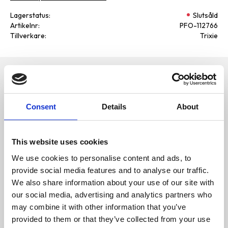
Lagerstatus
Slutsåld
Artikelnr
PFO-112766
Tillverkare
Trixie
Omdömen
Happy Dog pure våtfoder för
hundar tillverkas med färskt kött
D
från regionalt uppfödda djur.
Consent
Details
About
u
Fodret innehåller inga
vegetabiliska tillsatser, soja,
färgämnen eller
konserveringsmedel. Happy
Dog hundfoder passar utmärkt
This website uses cookies
för hundar med
We use cookies to personalise content and ads, to
näringsintolerans eller allergier.
provide social media features and to analyse our traffic.
100% animaliskt protein
We also share information about your use of our site with
Kött från regionalt
Bli den första att
uppfödda, färskt slaktade
our social media, advertising and analytics partners who
lämna ett omdöme.
djur
may combine it with other information that you’ve
Vid livsmedelsintolerans
provided to them or that they’ve collected from your use
Utan soja