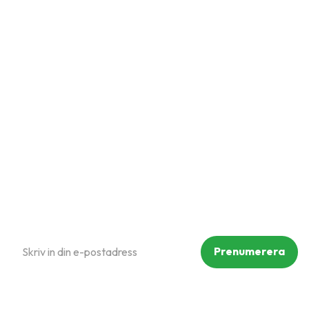
Snabblänkar
Mina sidor
Kundtjänst
Hur handlar jag?
Om oss
Policy och cookies
Reklamation och retur
Köpvillkor
Prenumerera på vårt nyhetsbrev
Prenumerera
Dina personuppgifter behandlas i enlighet med vår
integritetspolicy
.