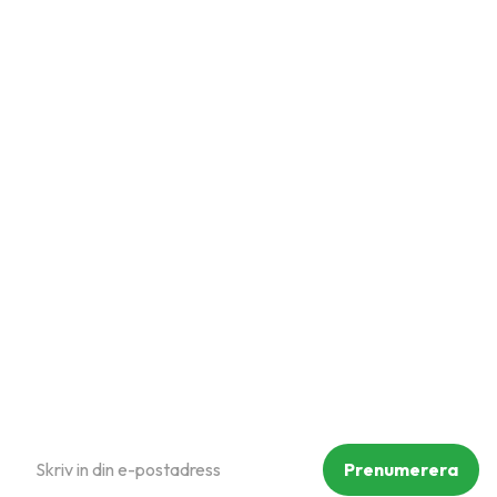
Snabblänkar
Mina sidor
Kundtjänst
Hur handlar jag?
Om oss
Policy och cookies
Reklamation och retur
Köpvillkor
Prenumerera på vårt nyhetsbrev
Prenumerera