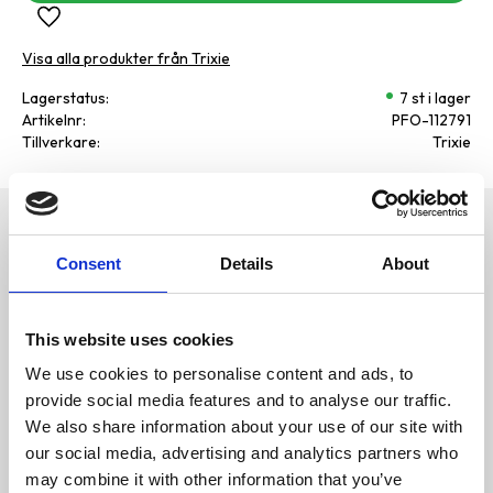
Lägg till i favoriter
Visa alla produkter från Trixie
Lagerstatus
7 st i lager
Artikelnr
PFO-112791
Tillverkare
Trixie
Omdömen
Happy Dog pure våtfoder för
Consent
Details
About
hundar. Tillverkat av färskt kött
D
från regionalt uppfödda djur.
u
Fodret innehåller inga
vegetabiliska tillsatser, soja,
färgämnen eller
This website uses cookies
konserveringsmedel. Happy
Dog's våtfoder passar utmärkt
We use cookies to personalise content and ads, to
för hundar med
provide social media features and to analyse our traffic.
näringsintolerans eller allergier.
We also share information about your use of our site with
100% animaliskt protein
our social media, advertising and analytics partners who
Kött från regionalt
Bli den första att
may combine it with other information that you’ve
uppfödda, färskt slaktade