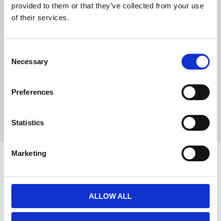
lämna ett omdöme.
djur
provided to them or that they’ve collected from your use
Vid livsmedelsintolerans
of their services.
Utan soja
Utan spannmål
Utan färgämnen och
C
konserveringsmedel
Necessary
Utan socker
o
Med vitamin E för
n
immunsystemet
s
Preferences
Innehåll
e
n
100% Häst
t
Statistics
S
e
Marketing
l
e
c
t
ALLOW ALL
i
o