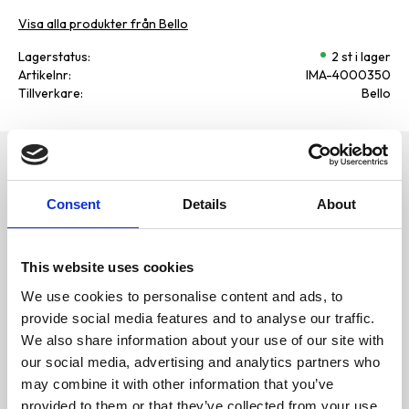
Visa alla produkter från Bello
Lagerstatus
2 st i lager
Artikelnr
IMA-4000350
Tillverkare
Bello
Omdömen
Hirskolv Fransk XL packad i
påse ca 1000g
Consent
Details
About
D
Foderråvara-tillskottsfoder
u
till burfåglar och vildfåglar
Förvaras torrt och svalt.
Se alltid till att djuren har tillgång
This website uses cookies
till friskt vatten
We use cookies to personalise content and ads, to
Testa gärna att grodda hela
provide social media features and to analyse our traffic.
hirskolvar - ett näringsrikt och
We also share information about your use of our site with
aktiverande godis till alla
burfåglar.
our social media, advertising and analytics partners who
Bli den första att
may combine it with other information that you’ve
lämna ett omdöme.
För att grodda kolvarna gör du
provided to them or that they’ve collected from your use