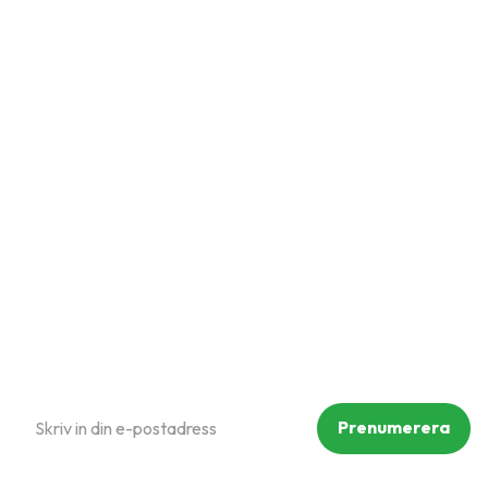
Snabblänkar
Mina sidor
Kundtjänst
Hur handlar jag?
Om oss
Policy och cookies
Reklamation och retur
Köpvillkor
Prenumerera på vårt nyhetsbrev
Prenumerera
Dina personuppgifter behandlas i enlighet med vår