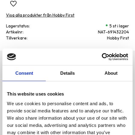
Lägg till i favoriter
Visa alla produkter från Hobby First
Lagerstatus
5 st i lager
Artikelnr
NAT-691432204
Tillverkare
Hobby First
Omdömen
Råprotein: 15,3 %, Råfett: 24,7 %,
Råfibrer: 8,8 %, Råaska: 2,5 %,
Consent
Details
About
D
Kolhydrater: 40 %, Kalcium: 0,1 %,
u
Fosfor: 0,5 %
Solrosfrön skalade, majs
krossad, solrosfrön svarta,
This website uses cookies
vete krossat, milo, havre
skalade, solrosfrön randiga,
We use cookies to personalise content and ads, to
jordnötter skalade, hirs gul,
provide social media features and to analyse our traffic.
mjölmaskar, solrosolja.
We also share information about your use of our site with
Specifikationer
our social media, advertising and analytics partners who
Bli den första att
Vikt
4035 g
may combine it with other information that you’ve
lämna ett omdöme.