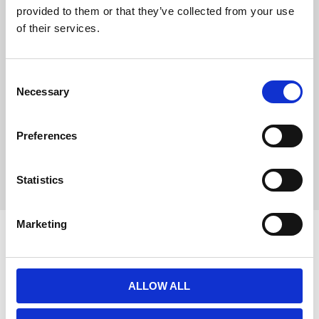
provided to them or that they’ve collected from your use
Storlek
4 kg
of their services.
Brand
Hobby First
Djurslag
vildtfugle
C
Necessary
o
Artikelnum
69143220
n
mer
4
s
Preferences
e
54005150
EAN
n
11112
t
Statistics
S
e
Marketing
l
e
c
t
ALLOW ALL
i
o