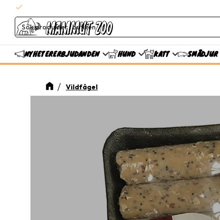
check
Snabba leveranser
ERBJUDANDEN
NYHETER
HUND
KATT
SMÅDJUR
Vildfågel