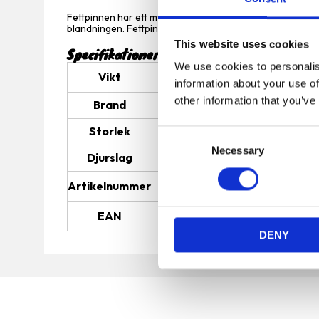
Fettpinnen har ett mycket högt fettinnehåll på 35% och in
blandningen. Fettpinnen är fåglarnas favorit och säkerst
This website uses cookies
Specifikationer
We use cookies to personalis
Vikt
520 g
information about your use of
other information that you’ve
Brand
Hobby First
Storlek
510g
C
Necessary
o
Djurslag
bird
n
Artikelnummer
1216
s
e
EAN
5701265990079
n
DENY
t
S
e
l
e