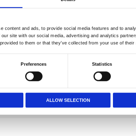
sekter och mjölmaskar är tillsatta i
äller massor av liv vid matningsplatsen.
e content and ads, to provide social media features and to analy
 our site with our social media, advertising and analytics partn
 provided to them or that they’ve collected from your use of their
Preferences
Statistics
ALLOW SELECTION