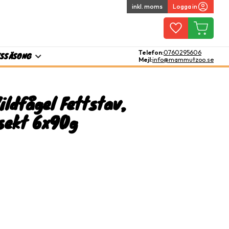
inkl. moms
Logga in
Favoriter
Kundvagn
Telefon:
0760295606
TS
SÄSONG
Mejl:
info@mammutzoo.se
ildfågel Fettstav,
sekt 6x90g
l i favoriter