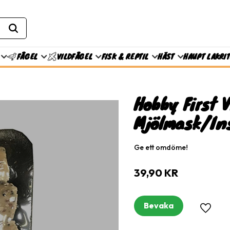
FISK & REPTIL
HÄST
HAUPT LAKRI
FÅGEL
VILDFÅGEL
Hobby First V
Mjölmask/In
Ge ett omdöme!
39,90
KR
Bevaka
Lägg til