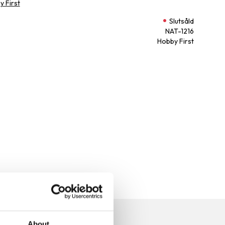
y First
Slutsåld
NAT-1216
Hobby First
n
About