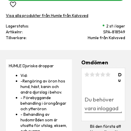
Lägg till i favoriter
Visa alla produkter från Humle från Kalvsved
Lagerstatus
2 st i lager
Artikelnr
SPA-818549
Tillverkare
Humle från Kalvsved
Omdömen
HUMLE Djuriska droppar
D
Vid:
u
-Rengöring av öron hos
hund, häst, kanin och
andra djurslag i behov.
- Förebyggande
behandling i örongångar
och ytteröron
- Behandling av
hudområden som är
utsatta för utslag, eksem,
Bli den första att