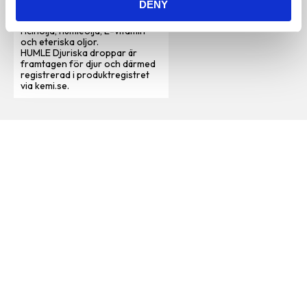
DENY
oljor.
Jojobaolja, olivolja, kokosolja,
ricinolja, humleolja, E-vitamin
och eteriska oljor.
HUMLE Djuriska droppar är
framtagen för djur och därmed
registrerad i produktregistret
via kemi.se.
Vi är en djuraffär som har funnits sedan 1972 och vi som
jobbar här har lång erfarenhet av de flesta sorters djur.
Vi har ett stort sortiment för hund, katt och smådjur
men även produkter för fågel, fisk, reptil och häst.