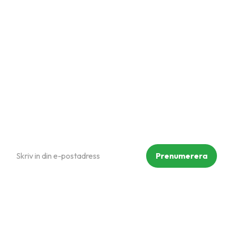
Mina sidor
Kundtjänst
Hur handlar jag?
Om oss
Policy och cookies
Reklamation och retur
Köpvillkor
Prenumerera på vårt nyhetsbrev
Prenumerera
Dina personuppgifter behandlas i enlighet med vår
integritetspolicy
.