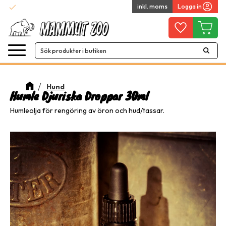
check
inkl. moms
Logga in
Snabba leveranser
Meny
Favoriter
Kundvag
Hund
Humle Djuriska Droppar 30ml
Humleolja för rengöring av öron och hud/tassar.