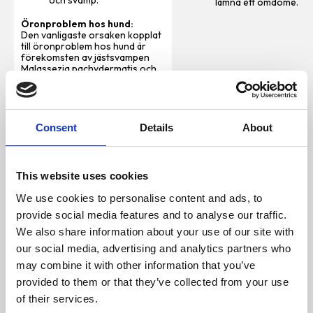
och svamp.
lämna ett omdöme.
Öronproblem hos hund:
Den vanligaste orsaken kopplat
till öronproblem hos hund är
förekomsten av jästsvampen
Malassezia pachydermatis och
bakterien Staphylococcus
epidermis. Målet med våra
droppar är att komma åt dessa
stammar, och skapa en miljö där
dessa organismer får svårt att
Consent
Details
About
leva i. De utvalda råvarorna har
var och en varsin uppgift när det
kommer till att rengöra, läka och
skydda. Med vår unika humleolja
This website uses cookies
har vi djurprodukter som kan ta
död på vissa stammar av svamp,
We use cookies to personalise content and ads, to
virus och bakterier och som
tillsammans med andra
provide social media features and to analyse our traffic.
ekologiska växtbaserade oljor
We also share information about your use of our site with
skapar en miljö där svamp och
jäst vantrivs och huden blir
our social media, advertising and analytics partners who
stärkt i sin naturliga
may combine it with other information that you’ve
återhämtning.
Användning för hundens öron:
provided to them or that they’ve collected from your use
Vid rengöring, 2-3 droppar i
of their services.
ytterörat och/eller ner i