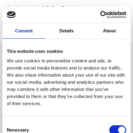
Visa alla produkter från Four Friends
Lagerstatus
3 st i lager
Artikelnr
LU-5026
Tillverkare
Four Friends
Consent
Details
About
This website uses cookies
Omdömen
Tillverkad av kraftig plast av
We use cookies to personalise content and ads, to
hög kvalitet, 50 st påsar per
D
provide social media features and to analyse our traffic.
rulle.
u
We also share information about your use of our site with
our social media, advertising and analytics partners who
may combine it with other information that you’ve
provided to them or that they’ve collected from your use
of their services.
Bli den första att
C
lämna ett omdöme.
Necessary
o