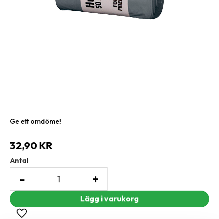
Ge ett omdöme!
32,90
KR
Antal
-
+
Lägg till i favoriter