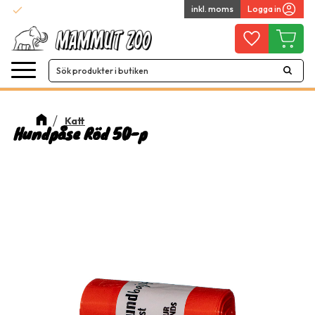
check
inkl. moms
Logga in
Snabba leveranser
Meny
Favoriter
Kundvag
Katt
Hundpåse Röd 50-p