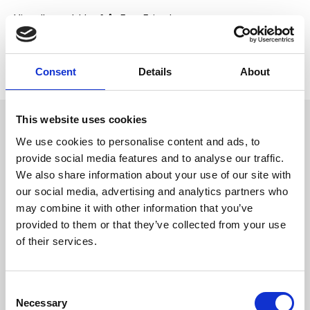
Visa alla produkter från Four Friends
Lagerstatus
25 st i lager
Artikelnr
LU-5025
Tillverkare
Four Friends
Consent
Details
About
This website uses cookies
Omdömen
Tillverkad av kraftig plast av
We use cookies to personalise content and ads, to
hög kvalitet, 50 st påsar per
D
provide social media features and to analyse our traffic.
rulle.
u
We also share information about your use of our site with
our social media, advertising and analytics partners who
may combine it with other information that you’ve
provided to them or that they’ve collected from your use
of their services.
Bli den första att
C
lämna ett omdöme.
Necessary
o