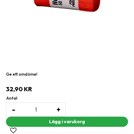
Ge ett omdöme!
32,90
KR
Antal
-
+
Lägg till i favoriter