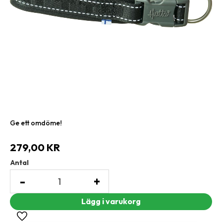
Ge ett omdöme!
279,00
KR
Antal
-
+
Lägg till i favoriter