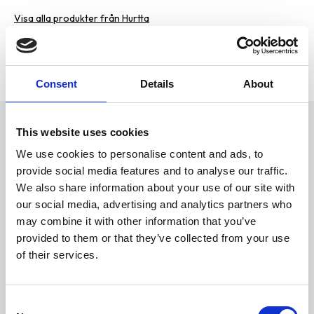
Visa alla produkter från Hurtta
Lagerstatus
3 st i lager
Artikelnr
ELD-H933162
Tillverkare
Hurtta
Consent
Details
About
Omdömen
This website uses cookies
De pålitliga vadderade
halsbanden är tillverkade av ett
We use cookies to personalise content and ads, to
D
lättviktigt material och
provide social media features and to analyse our traffic.
u
ergonomisk design som gör det
bekvämt för din hund att bära
We also share information about your use of our site with
det vadderade halsbandet.
our social media, advertising and analytics partners who
Tack vare
säkerhetslåsmekanismen på
may combine it with other information that you’ve
halsbandet med clipsspänne
provided to them or that they’ve collected from your use
läggs stress orsakad av
dragning inte på spännet, vilket
of their services.
gör halsbandet säkrare att
använda.
Bli den första att
Dessutom är halsbandet försett
lämna ett omdöme.
med 3M-reflexdetaljer för hög
C
synlighet.