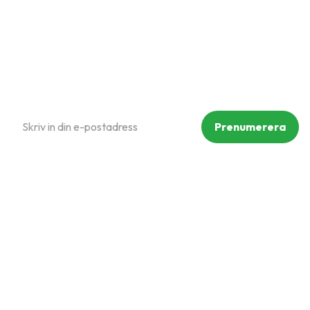
Reklamation och retur
Köpvillkor
Prenumerera på vårt nyhetsbrev
Prenumerera
Dina personuppgifter behandlas i enlighet med vår
integritetspolicy
.
Följ oss på sociala medier
Copyright © Mammut Zoo