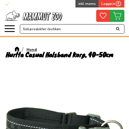
check
inkl. moms
Logga in
Snabba leveranser
Meny
Favoriter
Kundvag
Hund
Hurtta Casual Halsband Korp, 40-50cm