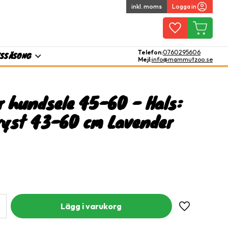
inkl. moms
Logga in
Favoriter
Kundvagn
Telefon:
0760295606
TS
SÄSONG
Mejl:
info@mammutzoo.se
r hundsele 45-60 - Hals:
ryst 43-60 cm Lavender
Lägg till i fa