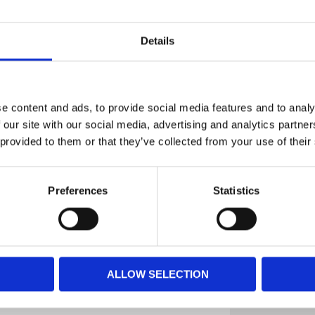
r - och är också perfekt för valpar. Med
material är den redo för alla promenader.
Details
törre hundar, och vår design kan anpassas när
n hoppa, springa och sträcka sig fritt med
smala raser
e content and ads, to provide social media features and to analy
 our site with our social media, advertising and analytics partn
rren trycker eller gnuggar
 provided to them or that they’ve collected from your use of their
plats, och ett lätt handtag på baksidan gör det
ätta metallringar för att fästa kopplet. Den
vecklas till en dragkamp, eftersom den
används kan den förvaras i en insydd ficka.
Preferences
Statistics
barhet och en avtagbar reflektor ökar
ulla färger och i storlekar som är skräddarsydda
ALLOW SELECTION