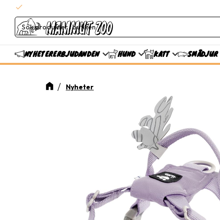
check
Snabba leveranser
ERBJUDANDEN
NYHETER
HUND
KATT
SMÅDJUR
Nyheter