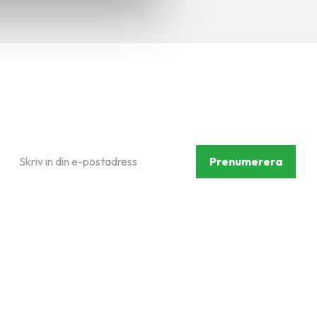
Prenumerera på vårt
nyhetsbrev
Prenumerera
Dina personuppgifter behandlas i enlighet med vår
integritetspolicy
.
Följ oss på sociala medier