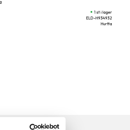
a
1 st i lager
ELD-H934932
Hurtta
n