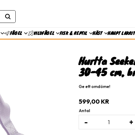
FISK & REPTIL
HÄST
HAUPT LAKRI
FÅGEL
VILDFÅGEL
Hurtta Seeke
30-45 cm, b
Ge ett omdöme!
599,00
KR
Antal
-
+