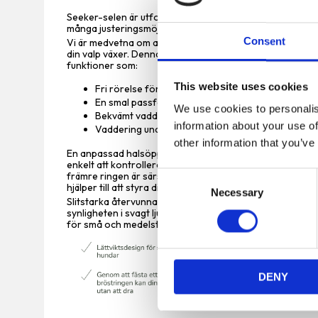
Seeker-selen är utformad för små och medelstora hunda
många justeringsmöjligheter och lätta, mjuka återvunna 
Consent
Vi är medvetna om att små hundar har andra behov än s
din valp växer. Denna innovativa sele gör att din hund ka
funktioner som:
This website uses cookies
Fri rörelse för din hunds framben och axlar
En smal passform mellan frambenen, perfekt för 
We use cookies to personalis
Bekvämt vadderad utan att vara tung eller stel
information about your use of
Vaddering under koppelringen, förhindrar att spä
other information that you’ve
En anpassad halsöppning innebär att selen sitter på rätt 
enkelt att kontrollera din valp. Selen levereras med två l
främre ringen är särskilt användbar om promenaderna ut
C
hjälper till att styra din hund att gå snällt. När den inte 
Necessary
o
Slitstarka återvunna material garanterar långvarig håll
n
synligheten i svagt ljus. Seeker-selen finns i roliga, livf
för små och medelstora hundar.
s
e
n
DENY
t
S
e