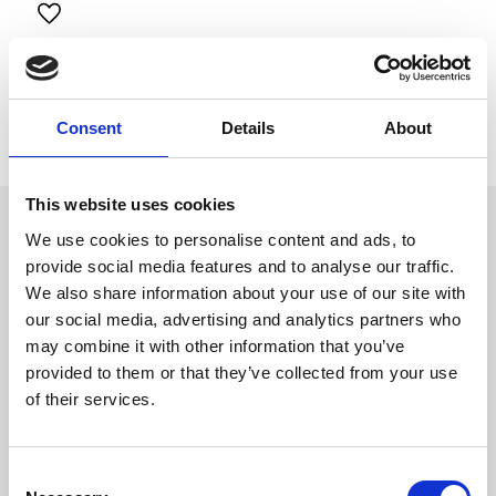
Lägg till i favoriter
Visa alla produkter från Trixie
Lagerstatus
2 st i lager
Artikelnr
PFO-48040
Consent
Details
About
Tillverkare
Trixie
This website uses cookies
Omdömen
We use cookies to personalise content and ads, to
Klösbräda i wellpapp
provide social media features and to analyse our traffic.
D
We also share information about your use of our site with
u
our social media, advertising and analytics partners who
may combine it with other information that you’ve
provided to them or that they’ve collected from your use
of their services.
Bli den första att
C
lämna ett omdöme.